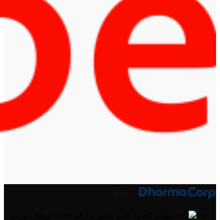
كالي ساتورنو رقم 90-81 تريغال نورتي،