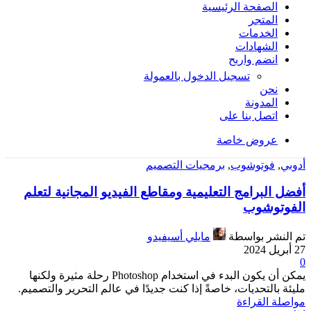
الصفحة الرئيسية
المتجر
الخدمات
الشهادات
انضم واربح
تسجيل الدخول بالعمولة
نحن
المدونة
اتصل بنا على
عروض خاصة
أدوبي
,
فوتوشوب
,
برمجيات التصميم
أفضل البرامج التعليمية ومقاطع الفيديو المجانية لتعلم
الفوتوشوب
تم النشر بواسطة
مايلي أسيفيدو
27 أبريل 2024
0
يمكن أن يكون البدء في استخدام Photoshop رحلة مثيرة ولكنها
مليئة بالتحديات، خاصةً إذا كنت جديدًا في عالم التحرير والتصميم.
مواصلة القراءة