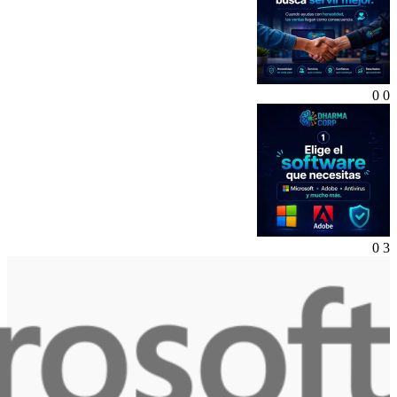
0
0
0
3