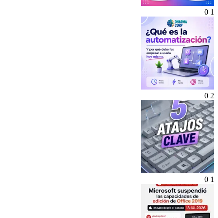
0
1
0
2
0
1