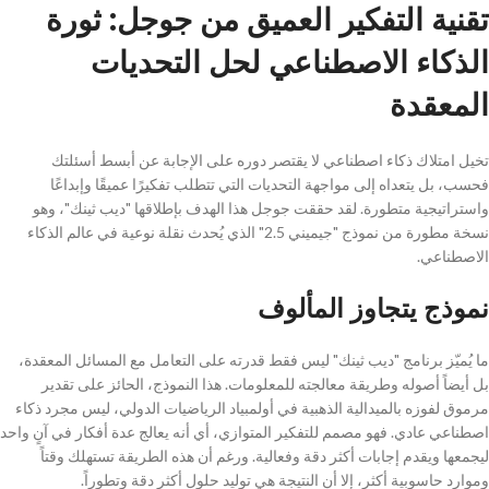
تقنية التفكير العميق من جوجل: ثورة
الذكاء الاصطناعي لحل التحديات
المعقدة
تخيل امتلاك ذكاء اصطناعي لا يقتصر دوره على الإجابة عن أبسط أسئلتك
فحسب، بل يتعداه إلى مواجهة التحديات التي تتطلب تفكيرًا عميقًا وإبداعًا
واستراتيجية متطورة. لقد حققت جوجل هذا الهدف بإطلاقها "ديب ثينك"، وهو
نسخة مطورة من نموذج "جيميني 2.5" الذي يُحدث نقلة نوعية في عالم الذكاء
الاصطناعي.
نموذج يتجاوز المألوف
ما يُميّز برنامج "ديب ثينك" ليس فقط قدرته على التعامل مع المسائل المعقدة،
بل أيضاً أصوله وطريقة معالجته للمعلومات. هذا النموذج، الحائز على تقدير
مرموق لفوزه بالميدالية الذهبية في أولمبياد الرياضيات الدولي، ليس مجرد ذكاء
اصطناعي عادي. فهو مصمم للتفكير المتوازي، أي أنه يعالج عدة أفكار في آنٍ واحد
ليجمعها ويقدم إجابات أكثر دقة وفعالية. ورغم أن هذه الطريقة تستهلك وقتاً
وموارد حاسوبية أكثر، إلا أن النتيجة هي توليد حلول أكثر دقة وتطوراً.