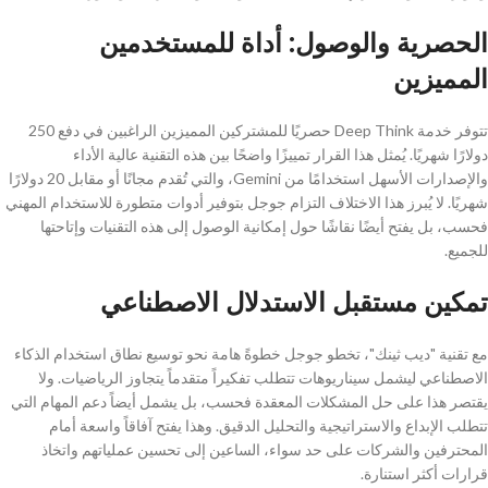
الحصرية والوصول: أداة للمستخدمين
المميزين
تتوفر خدمة Deep Think حصريًا للمشتركين المميزين الراغبين في دفع 250
دولارًا شهريًا. يُمثل هذا القرار تمييزًا واضحًا بين هذه التقنية عالية الأداء
والإصدارات الأسهل استخدامًا من Gemini، والتي تُقدم مجانًا أو مقابل 20 دولارًا
شهريًا. لا يُبرز هذا الاختلاف التزام جوجل بتوفير أدوات متطورة للاستخدام المهني
فحسب، بل يفتح أيضًا نقاشًا حول إمكانية الوصول إلى هذه التقنيات وإتاحتها
للجميع.
تمكين مستقبل الاستدلال الاصطناعي
مع تقنية "ديب ثينك"، تخطو جوجل خطوةً هامة نحو توسيع نطاق استخدام الذكاء
الاصطناعي ليشمل سيناريوهات تتطلب تفكيراً متقدماً يتجاوز الرياضيات. ولا
يقتصر هذا على حل المشكلات المعقدة فحسب، بل يشمل أيضاً دعم المهام التي
تتطلب الإبداع والاستراتيجية والتحليل الدقيق. وهذا يفتح آفاقاً واسعة أمام
المحترفين والشركات على حد سواء، الساعين إلى تحسين عملياتهم واتخاذ
قرارات أكثر استنارة.