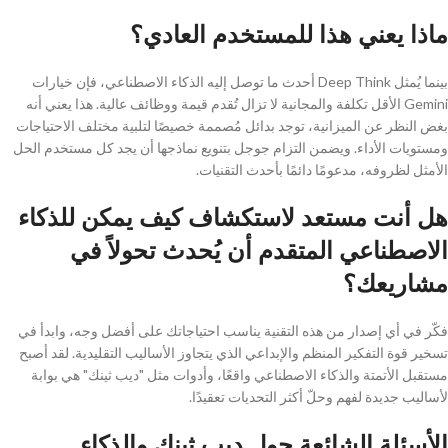
ماذا يعني هذا للمستخدم العادي؟
بينما يُمثل Deep Think أحدث ما توصل إليه الذكاء الاصطناعي، فإن خيارات
Gemini الأقل تكلفة والمجانية لا تزال تُقدم قيمة ووظائف عالية. هذا يعني أنه
بغض النظر عن الميزانية، توجد بدائل مُصممة خصيصًا لتلبية مختلف الاحتياجات
ومستويات الأداء. ويضمن التزام جوجل بتنويع نماذجها أن يجد كل مستخدم الحل
الأمثل لظروفه، مدعومًا دائمًا بأحدث التقنيات.
هل أنت مستعد لاستكشاف كيف يمكن للذكاء
الاصطناعي المتقدم أن يُحدث تحولاً في
مشاريعك؟
فكّر في أي إصدار من هذه التقنية يناسب احتياجاتك على أفضل وجه، وابدأ في
تسخير قوة التفكير المنظم والإبداعي الذي يتجاوز الأساليب التقليدية. لقد أصبح
مستقبل الأتمتة والذكاء الاصطناعي واقعًا، وأدوات مثل "ديب ثينك" هي بوابة
لأساليب جديدة لفهم وحلّ أكثر التحديات تعقيدًا.
الأسئلة الشائعة حول ديب ثينك والذكاء