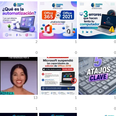
2
1
0
0
0
0
13
1
1
1
1
0