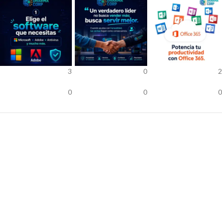
3
0
2
0
0
0