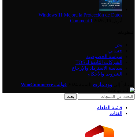
Windows 11 Mejora la Protección de Datos
أبريل 16, 2026
1 Comment
المعلومات
نحن
حسابي
سياسة الخصوصية
الشركات التابعة لـ TOS
سياسة الاسترداد والإرجاع
الشروط والأحكام
استناداً إلى
وود مارت
السمة
2024
قوالب WooCommerce
.
بحث
قائمة الطعام
الفئات