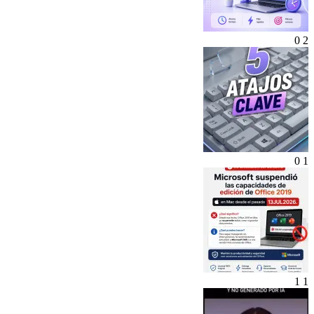
0
2
0
1
1
1