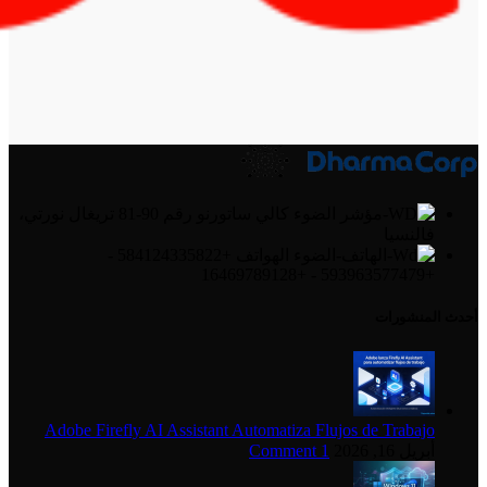
كالي ساتورنو رقم 90-81 تريغال نورتي،
فالنسيا
الهواتف +584124335822 -
+593963577479 - +16469789128
أحدث المنشورات
Adobe Firefly AI Assistant Automatiza Flujos de Trabajo
أبريل 16, 2026
1 Comment