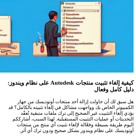
كيفية إلغاء تثبيت منتجات Autodesk على نظام ويندوز:
دليل كامل وفعال
هل سبق لك أن حاولت إزالة أحد منتجات أوتوديسك من جهاز
الكمبيوتر الخاص بك وواجهت مشاكل في إلغاء تثبيته بالكامل؟ قد
يؤدي إلغاء التثبيت غير الصحيح إلى ترك ملفات متبقية تُعقّد
التحديثات أو عمليات التثبيت المستقبلية. لهذا السبب، أشارككم
اليوم طريقة بسيطة وفعّالة لإلغاء تثبيت أي منتج من منتجات
أوتوديسك على نظام ويندوز بشكل صحيح ودون ترك أي أثر.