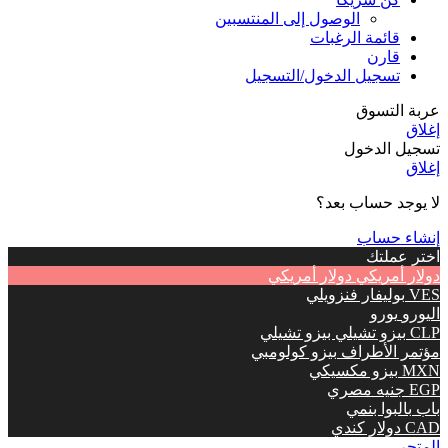
الوصول إلى المنتسبين
قائمة الرغبات
قارن
تسجيل الدخول/التسجيل
عربة التسوق
إغلاق
تسجيل الدخول
إغلاق
لا يوجد حساب بعد؟
إنشاء حساب
اختر عملتك
دولار أمريكي
دولار أمريكي
VES
بوليفار فنزويلي
اليورو
يورو
CLP
بيزو تشيلي بيزو تشيلي
مؤتمر الأطراف
بيزو كولومبي
MXN
بيزو مكسيكي
EGP
جنيه مصري
باب
بالبوا بنمي
CAD
دولار كندي
المتجر