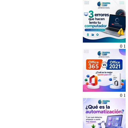
0
1
0
1