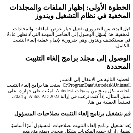
الخطوة الأولى: إظهار الملفات والمجلدات
المخفية في نظام التشغيل ويندوز
قبل البدء، من الضروري تفعيل خيار عرض الملفات والمجلدات
المخفية. هذا يُسهّل الوصول إلى العناصر المهمة التي لا تظهر عادةً
في مستكشف ويندوز، وهي ضرورية لإتمام عملية إلغاء التثبيت
بالكامل.
الوصول إلى مجلد برامج إلغاء التثبيت
المحددة
الخطوة التالية هي الانتقال إلى المسار
C:\ProgramData\Autodesk\Uninstall. ستجد هنا برامج إلغاء التثبيت
الخاصة بكل منتج من منتجات Autodesk المثبتة على جهازك. على
سبيل المثال، إذا كنت ترغب في إزالة AutoCAD 2023 أو 2024،
فستبدأ العملية من هنا.
قم بتشغيل برنامج إلغاء التثبيت بصلاحيات المسؤول
يُعد تشغيل برنامج إلغاء التثبيت بصلاحيات المسؤول أمرًا أساسيًا
لضمان إزالة جميع المكونات بشكل صحيح. ويمنع منح هذه