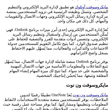
مايكروسوفت أوتلوك
هو تطبيق لإدارة البريد الإلكتروني والتنظيم
الشخصي. وتتمثل وظيفته الرئيسية في تزويد المستخدمين بمنصة
مركزية لإدارة رسائل البريد الإلكتروني وجهات الاتصال والتقويمات
والمهام، كل ذلك في مكان واحد.
تُعدّ إدارة البريد الإلكتروني إحدى أبرز ميزات برنامج Outlook. فهي
تُمكّن المستخدمين من إرسال واستقبال وتنظيم رسائل البريد
الإلكتروني، وتتضمن أدوات متقدمة للفرز والتصفية للحفاظ على
تنظيم صندوق الوارد. كما يتيح تكامل التقويم للمستخدمين جدولة
الاجتماعات والتذكيرات والفعاليات، مما يُسهّل عليهم الاحتفاظ
بسجل واضح لالتزاماتهم.
يوفر برنامج Outlook منصة شاملة لإدارة جهات الاتصال، مما يُسهّل
تتبع التفاعلات والمعلومات الأساسية من جهات الاتصال المهنية
والشخصية على حد سواء. كما تتيح لك ميزة المهام إنشاء المهام
المعلقة وتتبعها، مما يُحسّن إنتاجيتك الشخصية.
مايكروسوفت ون نوت
مايكروسوفت ون نوت
يُعدّ OneNote تطبيقًا رقميًا لتدوين
الملاحظات، يوفر للمستخدمين منصة متعددة الاستخدامات لالتقاط
المعلومات وتنظيمها ومشاركتها. كما يوفر مساحة عمل رقمية حيث
يمكن للمستخدمين تدوين الملاحظات بخط اليد، وإدراج الصور،