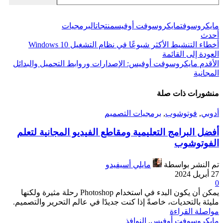
مايكروسوفت
مايكروسوفت أوفيس
منتجات
البرمجيات
أحدث
أخطاء التنشيط الأكثر شيوعًا في نظام التشغيل Windows 10
العودة إلى القائمة
الأقدم
مايكروسوفت أوفيس: الإصدارات وروابط التحميل والبدائل
المجانية
منشورات ذات صلة
أدوبي
,
فوتوشوب
,
برمجيات التصميم
أفضل البرامج التعليمية ومقاطع الفيديو المجانية لتعلم
الفوتوشوب
تم النشر بواسطة
مايلي أسيفيدو
27 أبريل 2024
0
يمكن أن يكون البدء في استخدام Photoshop رحلة مثيرة ولكنها
مليئة بالتحديات، خاصةً إذا كنت جديدًا في عالم التحرير والتصميم.
مواصلة القراءة
مايكروسوفت أوفيس
,
النوافذ