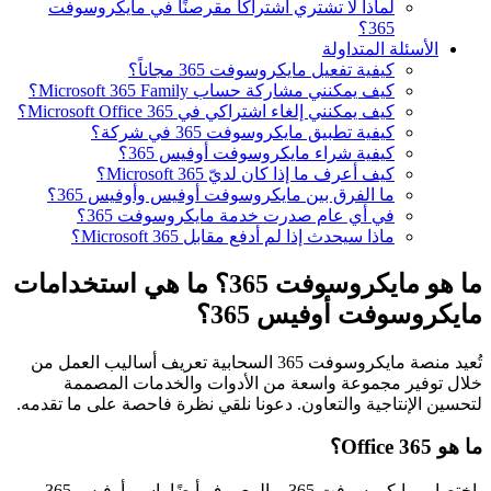
لماذا لا تشتري اشتراكًا مقرصنًا في مايكروسوفت
365؟
الأسئلة المتداولة
كيفية تفعيل مايكروسوفت 365 مجاناً؟
كيف يمكنني مشاركة حساب Microsoft 365 Family؟
كيف يمكنني إلغاء اشتراكي في Microsoft Office 365؟
كيفية تطبيق مايكروسوفت 365 في شركة؟
كيفية شراء مايكروسوفت أوفيس 365؟
كيف أعرف ما إذا كان لديّ Microsoft 365؟
ما الفرق بين مايكروسوفت أوفيس وأوفيس 365؟
في أي عام صدرت خدمة مايكروسوفت 365؟
ماذا سيحدث إذا لم أدفع مقابل Microsoft 365؟
ما هو مايكروسوفت 365؟ ما هي استخدامات
مايكروسوفت أوفيس 365؟
تُعيد منصة مايكروسوفت 365 السحابية تعريف أساليب العمل من
خلال توفير مجموعة واسعة من الأدوات والخدمات المصممة
لتحسين الإنتاجية والتعاون. دعونا نلقي نظرة فاحصة على ما تقدمه.
ما هو Office 365؟
باختصار، مايكروسوفت 365، والمعروف أيضًا باسم أوفيس 365،