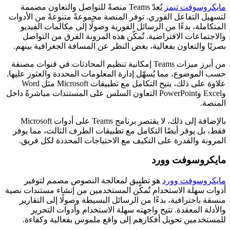
مايكروسوفت تيمز
يُعدّ Teams منصةً للتواصل والتعاون مصممة
لتسهيل التفاعل الفوري. توفر المنصة مجموعةً متنوعةً من الأدوات
المتكاملة، بدءًا من الرسائل الفورية وصولًا إلى مكالمات الفيديو
والاجتماعات الافتراضية. تُمكّن هذه المرونة الفرق من التواصل
بصريًا والتعاون بفعالية، بغض النظر عن المسافة الجغرافية بينهم.
من أبرز ميزات Teams إمكانية تنظيم المحادثات في قنوات مصنفة
حسب الموضوع، مما يُسهّل إدارة المعلومات المحددة والعثور عليها.
علاوة على ذلك، يتيح التكامل مع تطبيقات Microsoft مثل Word
وExcel وPowerPoint التعاون السلس على المستندات مباشرةً داخل
المنصة.
بالإضافة إلى ذلك، لا يقتصر برنامج Teams على أدوات Microsoft
فقط، بل يوفر أيضًا التكامل مع تطبيقات الطرف الثالث، مما يوفر
المرونة والقدرة على التكيف مع الاحتياجات المحددة لكل فريق.
مايكروسوفت وورد
مايكروسوفت وورد
هو تطبيق لمعالجة النصوص مصمم لتوفير
أدوات سهلة الاستخدام تُمكّن المستخدمين من إنشاء مستندات نصية
منسقة باحترافية، بدءًا من الرسائل البسيطة وصولًا إلى التقارير
والأدلة المعقدة. تتيح واجهته سهلة الاستخدام وأدوات التحرير
للمستخدمين تحويل أفكارهم إلى واقع ملموس بفعالية وكفاءة.