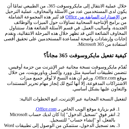
خلال عملية الانتقال إلى مايكروسوفت 365، من الطبيعي تمامًا أن
يكون لدى المستخدمين عدد من الأسئلة والمخاوف. عملية الترحيل
من
الإصدارات السابقة من Office
قد تُثير هذه المجموعة الشاملة
من برامج الإنتاجية السحابية تساؤلات حول الميزات والوظائف
الجديدة، وأساليب العمل. في قسم الأسئلة الشائعة هذا، سنتناول
المخاوف الشائعة التي قد تظهر خلال هذه المرحلة الانتقالية، ونقدم
إجابات وإرشادات واضحة لمساعدة المستخدمين على تحقيق أقصى
استفادة من Microsoft 365.
كيفية تفعيل مايكروسوفت 365 مجاناً؟
تُقدّم مايكروسوفت نسخة مجانية عبر الإنترنت من حزمة أوفيس،
تتضمن تطبيقات أساسية مثل وورد وإكسل وباوربوينت، من خلال
موقع Office.com. ورغم أن هذه النسخ لا تُوفّر جميع ميزات
الاشتراكات المدفوعة، إلا أنها تُتيح لك إنجاز مهام تحرير المستندات
والتعاون عليها بشكل أساسي.
لتفعيل النسخة المجانية عبر الإنترنت، اتبع الخطوات التالية:
قم بزيارة موقع الويب الخاص بـ
Office.com
.
انقر فوق "تسجيل الدخول" إذا كان لديك حساب Microsoft
بالفعل، أو "إنشاء حساب" للتسجيل.
بعد تسجيل الدخول، ستتمكن من الوصول إلى تطبيقات Word