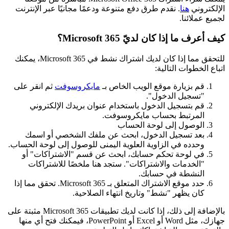
الإلكتروني
هنا
. نقدم طرق دفع متنوعة ودعمًا مجانيًا عبر الإنترنت
لجميع عملائنا.
كيف أعرف ما إذا كان لديّ Microsoft 365؟
للتحقق مما إذا كان لديك اشتراك نشط في Microsoft 365، يمكنك
اتباع الخطوات التالية:
قم بزيارة موقع الويب الخاص بـ
مايكروسوفت
ثم انقر على
"تسجيل الدخول".
قم بتسجيل الدخول باستخدام عنوان بريدك الإلكتروني
المرتبط بحساب مايكروسوفت.
الوصول إلى لوحة الحساب
بعد تسجيل الدخول، ابحث عن ملفك الشخصي أو اسمك
وحدده في الزاوية العلوية اليمنى للوصول إلى لوحة الحساب.
في لوحة تحكم حسابك، ابحث عن قسم "الاشتراكات" أو
"الخدمات والاشتراكات". ستجد هنا ملخصًا للاشتراكات
النشطة في حسابك.
حدد موقع الاشتراك المتعلق بـ Microsoft 365. تحقق مما إذا
كان يظهر "نشط" وتاريخ انتهاء الصلاحية.
بالإضافة إلى ذلك، إذا كانت لديك تطبيقات Microsoft 365 مثبتة على
جهازك، مثل Word أو Excel أو PowerPoint، فيمكنك فتح أي منها