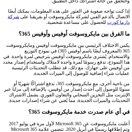
والتحقق من حالة اشتراكك داخل التطبيق.
إذا كنت تواجه صعوبة في العثور على هذه المعلومات، يمكنك أيضًا
الاتصال بالدعم الفني لشركة مايكروسوفت أو بفريقنا على
شركة
دارما كورب
للحصول على مساعدة شخصية.
ما الفرق بين مايكروسوفت أوفيس وأوفيس 365؟
يكمن الاختلاف الرئيسي بين مايكروسوفت أوفيس ومايكروسوفت
365 (المعروف أيضًا باسم أوفيس 365) في نموذج التوزيع
والاستخدام. يُشترى مايكروسوفت أوفيس بترخيص لمرة واحدة. في
هذا النموذج، تدفع رسومًا لمرة واحدة لامتلاك واستخدام إصدار محدد
من أوفيس على جهازك. مع ذلك، قد تتطلب التحديثات الرئيسية
عمليات شراء إضافية للوصول إلى الميزات الجديدة.
من ناحية أخرى، مع مايكروسوفت 365، تدفع اشتراكًا شهريًا أو
سنويًا للوصول إلى أحدث إصدار من أوفيس، بالإضافة إلى مزايا عبر
الإنترنت مثل التخزين السحابي والتعاون الفوري. يشمل الاشتراك
التحديثات والميزات الجديدة، مما يُغني عن شراء إصدارات جديدة.
في أي عام صدرت خدمة مايكروسوفت 365؟
أعلنت مايكروسوفت عن Microsoft 365 لأول مرة في يوليو 2017
وتم إطلاقها رسميًا في أبريل 2020. تتضمن علامة Microsoft 365