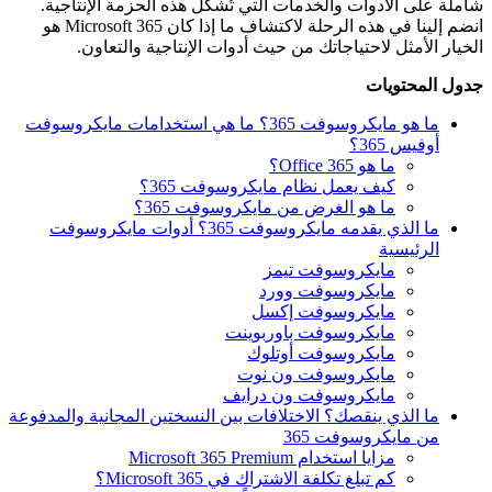
شاملة على الأدوات والخدمات التي تُشكّل هذه الحزمة الإنتاجية.
انضم إلينا في هذه الرحلة لاكتشاف ما إذا كان Microsoft 365 هو
الخيار الأمثل لاحتياجاتك من حيث أدوات الإنتاجية والتعاون.
جدول المحتويات
ما هو مايكروسوفت 365؟ ما هي استخدامات مايكروسوفت
أوفيس 365؟
ما هو Office 365؟
كيف يعمل نظام مايكروسوفت 365؟
ما هو الغرض من مايكروسوفت 365؟
ما الذي يقدمه مايكروسوفت 365؟ أدوات مايكروسوفت
الرئيسية
مايكروسوفت تيمز
مايكروسوفت وورد
مايكروسوفت إكسل
مايكروسوفت باوربوينت
مايكروسوفت أوتلوك
مايكروسوفت ون نوت
مايكروسوفت ون درايف
ما الذي ينقصك؟ الاختلافات بين النسختين المجانية والمدفوعة
من مايكروسوفت 365
مزايا استخدام Microsoft 365 Premium
كم تبلغ تكلفة الاشتراك في Microsoft 365؟