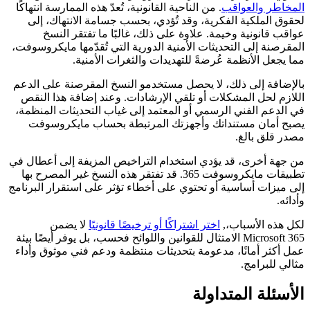
المخاطر والعواقب
. من الناحية القانونية، تُعدّ هذه الممارسة انتهاكًا
لحقوق الملكية الفكرية، وقد تُؤدي، بحسب جسامة الانتهاك، إلى
عواقب قانونية وخيمة. علاوة على ذلك، غالبًا ما تفتقر النسخ
المقرصنة إلى التحديثات الأمنية الدورية التي تُقدّمها مايكروسوفت،
مما يجعل الأنظمة عُرضةً للتهديدات والثغرات الأمنية.
بالإضافة إلى ذلك، لا يحصل مستخدمو النسخ المقرصنة على الدعم
اللازم لحل المشكلات أو تلقي الإرشادات. وعند إضافة هذا النقص
في الدعم الفني الرسمي أو المعتمد إلى غياب التحديثات المنظمة،
يصبح أمان مستنداتك وأجهزتك المرتبطة بحساب مايكروسوفت
مصدر قلق بالغ.
من جهة أخرى، قد يؤدي استخدام التراخيص المزيفة إلى أعطال في
تطبيقات مايكروسوفت 365. قد تفتقر هذه النسخ غير المصرح بها
إلى ميزات أساسية أو تحتوي على أخطاء تؤثر على استقرار البرنامج
وأدائه.
لكل هذه الأسباب،,
اختر اشتراكًا أو ترخيصًا قانونيًا
لا يضمن
Microsoft 365 الامتثال للقوانين واللوائح فحسب، بل يوفر أيضًا بيئة
عمل أكثر أمانًا، مدعومة بتحديثات منتظمة ودعم فني موثوق وأداء
مثالي للبرامج.
الأسئلة المتداولة