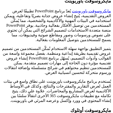
مايكروسوفت باوربوينت
مايكروسوفت باوربوينت
يُعدّ برنامج PowerPoint تطبيقًا لعرض
العروض التقديمية، يُتيح إنشاء عروض جذابة بصريًا وتفاعلية، ويمكن
استخدامه في البيئات المهنية والأكاديمية والشخصية، مما يُمكّن
المستخدمين من توصيل الأفكار بفعالية وجاذبية. يوفر PowerPoint
منصة متعددة الاستخدامات لتصميم الشرائح التي يمكن أن تحتوي
على نصوص ورسومات وصور ومقاطع صوتية وفيديوهات، مما
يسمح للمستخدمين بتوصيل المعلومات بفعالية.
يتميز التطبيق بواجهة سهلة الاستخدام تُمكّن المستخدمين من تصميم
عروض تقديمية بطريقة إبداعية ومنظمة. بفضل مجموعة واسعة من
القوالب وأدوات التصميم، يُسهّل برنامج PowerPoint إنشاء عروض
تقديمية مؤثرة دون الحاجة إلى مهارات تصميم متقدمة. يمكن
للمستخدمين تنظيم محتواهم في شرائح متسلسلة وإضافة انتقالات
ورسوم متحركة لتحسين انسيابية العرض.
يُستخدم برنامج مايكروسوفت باوربوينت على نطاق واسع في بيئات
العمل لعرض التقارير والمقترحات والنتائج، وكذلك في الأوساط
الأكاديمية لعرض المشاريع والمحاضرات. علاوة على ذلك، يتيح
تكامله مع تطبيقات مايكروسوفت 365 الأخرى انتقالًا سلسًا بين
إنشاء المحتوى في وورد وإكسل وعرضه المرئي في باوربوينت.
مايكروسوفت أوتلوك