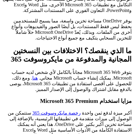
التكامل مع تطبيقات Microsoft 365 الأخرى، مثل Word وExcel
وPowerPoint، التعاون الفوري على المستندات المشتركة.
يوفر OneDrive مساحة تخزين واسعة، مما يسمح للمستخدمين
بحفظ ليس فقط المستندات، بل أيضًا الصور والفيديوهات وأنواع
أخرى من الملفات. وبذلك، يُعدّ Microsoft OneDrive حلاً شاملاً
للتخزين السحابي يتكيف مع جميع أنواع الاحتياجات.
ما الذي ينقصك؟ الاختلافات بين النسختين
المجانية والمدفوعة من مايكروسوفت 365
يتوفر Microsoft 365 Web مجاناً بالكامل لأي شخص لديه حساب
Microsoft. يمكنك إنشاء حساب Microsoft مجاني.
هنا
. ومع ذلك،
للحصول على أقصى استفادة من تطبيقات Microsoft 365، يوصى
بالدفع مقابل اشتراك والوصول إلى الإصدار المميز.
مزايا استخدام Microsoft 365 Premium
أكبر ميزة لدفع ثمن واحدة
رخصة مايكروسوفت 365
ستتمكن من
الوصول إلى ميزات متقدمة في تطبيقاتها الرئيسية، بالإضافة إلى
مساحة تخزين أكبر بكثير على OneDrive. هذا يعني أنه يمكنك
الاستفادة الكاملة من الأدوات الأساسية مثل Word وExcel