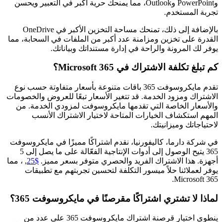
وPowerPoint وOutlook، مما يمنحك حرية أكبر في التعبير ويحسن
تجربة المستخدم.
بالإضافة إلى ذلك، تمنحك مساحة التخزين الأكبر في OneDrive
القدرة على تخزين ومزامنة عدد أكبر من الملفات في السحابة، مما
يوفر لك المرونة والراحة في إدارة مستنداتك وبياناتك.
كم تبلغ تكلفة الاشتراك في Microsoft 365؟
تقدم مايكروسوفت 365 باقات متنوعة بأسعار متفاوتة حسب نوع
الاشتراك ومزود الخدمة. قد تتغير الأسعار تبعًا للعروض والخصومات
والأسعار الخاصة التي تقدمها مايكروسوفت لمزودي الخدمة. من
المهم استكشاف الخيارات المتاحة لاختيار الاشتراك الأنسب
لاحتياجاتك وميزانيتك.
في شركة دارما، كاليفورنيا، نقدم اشتراكًا مميزًا في مايكروسوفت
365 يتيح الوصول إلى أدوات الإنتاجية الفعّالة على ما يصل إلى 5
أجهزة. هذا الاشتراك الفريد والحصري متوفر بسعر مميز.
$25
, ، مما
يوفر لعملائنا حلاً ميسور التكلفة لتحسين تجربتهم مع تطبيقات
Microsoft 365.
لماذا لا تشتري اشتراكًا مقرصنًا في مايكروسوفت 365؟
ينطوي اختيار قرصنة اشتراك مايكروسوفت 365 على عدد من