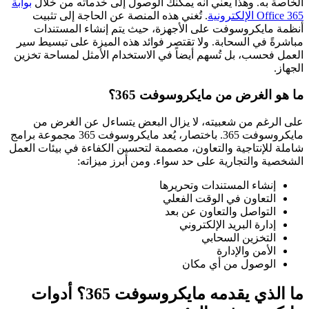
الخاصة به. وهذا يعني أنه يمكنك الوصول إلى خدماته من خلال
بوابة
Office 365 الإلكترونية
. تُغني هذه المنصة عن الحاجة إلى تثبيت
أنظمة مايكروسوفت على الأجهزة، حيث يتم إنشاء المستندات
مباشرةً في السحابة. ولا تقتصر فوائد هذه الميزة على تبسيط سير
العمل فحسب، بل تُسهم أيضاً في الاستخدام الأمثل لمساحة تخزين
الجهاز.
ما هو الغرض من مايكروسوفت 365؟
على الرغم من شعبيته، لا يزال البعض يتساءل عن الغرض من
مايكروسوفت 365. باختصار، يُعد مايكروسوفت 365 مجموعة برامج
شاملة للإنتاجية والتعاون، مصممة لتحسين الكفاءة في بيئات العمل
الشخصية والتجارية على حد سواء. ومن أبرز ميزاته:
إنشاء المستندات وتحريرها
التعاون في الوقت الفعلي
التواصل والتعاون عن بعد
إدارة البريد الإلكتروني
التخزين السحابي
الأمن والإدارة
الوصول من أي مكان
ما الذي يقدمه مايكروسوفت 365؟ أدوات