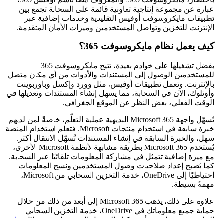
عبارة عن مجموعة إنتاجية تعاونية قائمة على السحابة تجمع بين
تطبيقات مايكروسوفت أوفيس التقليدية وخدمات إضافية عبر
الإنترنت للتخزين وتواصل المستخدمين وميزات الأمان المتقدمة.
كيف يعمل نظام مايكروسوفت 365؟
بفضل تشغيلها على خوادم بعيدة، تتيح مايكروسوفت 365
للمستخدمين الوصول إلى المستندات والأدوات من أي مكان متصل
بالإنترنت. وتعمل تطبيقات أوفيس، مثل وورد وإكسل وباوربوينت
وأوتلوك، الآن في السحابة، مما يسهل إنشاء المستندات وتعديلها في
الوقت الفعلي، بغض النظر عن الموقع الجغرافي.
تُسهّل واجهة Microsoft 365 البديهية عملية التعلّم، خاصةً لمن لديهم
خبرة سابقة في استخدام منتجات Microsoft. فتعلم استخدام المنصة
سهل، والخبرة السابقة في إنشاء المستندات تُسهّل الانتقال أكثر.
يُستخدم Microsoft 365 بطريقة مشابهة لأنظمة Microsoft الأخرى،
مع ميزة إضافية تتمثل في مشاركة المعلومات تلقائيًا عبر السحابة.
كما يُصبح إعداد صلاحيات وصول المستخدمين ونسخ المعلومات
احتياطيًا إلى OneDrive، خدمة التخزين السحابي من Microsoft،
مهمةً بسيطة.
علاوة على ذلك، يذهب Microsoft 365 إلى أبعد من ذلك من خلال
حماية جميع معلوماتك في OneDrive، خدمة التخزين السحابي