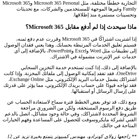
التجارية خططًا مختلفة، مثل Microsoft 365 Personal وMicrosoft 365
Family وغيرها الموجهة للمستخدمين والشركات، مع تحديثات
وتحسينات مستمرة منذ إطلاقها.
ماذا سيحدث إذا لم أدفع مقابل Microsoft 365؟
إذا اشتريت اشتراكًا في Microsoft 365 وقررت عدم دفع ثمنه،
فسيتم تعليق الخدمات المرتبطة بحسابك. وهذا يعني فقدان الوصول
إلى تطبيقات مثل Word وExcel وPowerPoint، بالإضافة إلى أي
خدمات عبر الإنترنت مشمولة في الاشتراك.
بالإضافة إلى ذلك، إذا كنت تستخدم خدمة التخزين السحابي
OneDrive، فقد تفقد إمكانية الوصول إلى ملفاتك المخزنة. وإذا كانت
اشتراكك يشمل خدمات البريد الإلكتروني، مثل Exchange Online،
فقد تواجه قيودًا على حساب بريدك الإلكتروني، مما يؤثر على قدرتك
على إرسال الرسائل أو استقبالها.
ومع ذلك، قد توفر بعض الخطط فترة سماح لاستعادة الحساب عن
طريق دفع الرسوم المستحقة، ولكن من الضروري مراجعة
الشروط المحددة لاشتراكك، وفي حالة وجود مشاكل، اتصل بالدعم
الفني لشركة مايكروسوفت للحصول على المساعدة وفهم الخيارات
المتاحة في حالتك.
** راجعها زولاي كونرادو، مهندس كمبيوتر يتمتع بخبرة تزيد عن 12