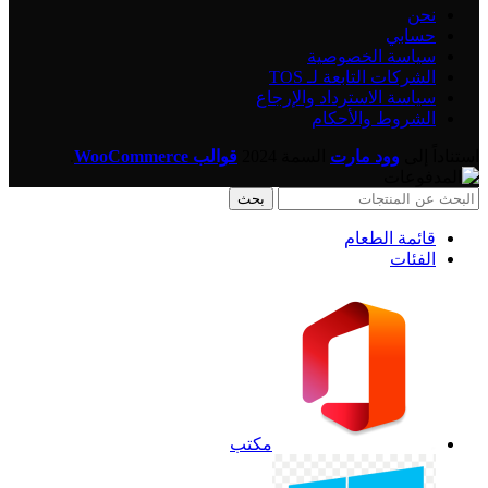
نحن
حسابي
سياسة الخصوصية
الشركات التابعة لـ TOS
سياسة الاسترداد والإرجاع
الشروط والأحكام
استناداً إلى
وود مارت
السمة
2024
قوالب WooCommerce
.
بحث
قائمة الطعام
الفئات
مكتب