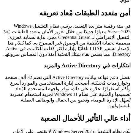
اليوم.
أمن متعدد الطبقات مُعاد تعريفه
في بيئة رقمية متزايدة التعقيد، يرسي نظام التشغيل Windows
Server 2025 معيارًا جديدًا من خلال تعزيز الأمان متعدد الطبقات. يُعدّ
التفعيل الافتراضي لـ Credential Guard مجرد بداية لحماية مُعززة،
مصممة لحماية الأنظمة من الوصول غير المصرح به. كما يُقدّم هذا
الإصدار تشفير LDAP تلقائيًا وإدارة أكثر كفاءة للكائنات في Active
Directory، مما يضمن بقاء بنيتك التحتية آمنة دون المساس بمرونتها.
ابتكارات في Active Directory والمزيد
بفضل دعم قواعد بيانات Active Directory التي تضم 32 ألف صفحة
وخوارزميات مُحسّنة، أصبحت إدارة المستخدمين والموارد أسرع
وأكثر استقرارًا. علاوة على ذلك، توفر واجهة المستخدم المُعاد
تصميمها والمبنية على نظام Windows 11 تجربة استخدام عصرية
تُسهّل الإدارة اليومية، وتجمع بين الجمال والوظائف العملية
للمسؤولين.
أداء عالي التأثير للأحمال الصعبة
لكن نظام التشغيل Windows Server 2025 لا يقتصر على الأمان