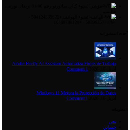
كالي ساتورنو رقم 90-81 تريغال نورتي،
فالنسيا
الهواتف +584124335822 -
+593963577479 - +16469789128
أحدث المنشورات
Adobe Firefly AI Assistant Automatiza Flujos de Trabajo
أبريل 16, 2026
1 Comment
Windows 11 Mejora la Protección de Datos
أبريل 16, 2026
1 Comment
المعلومات
نحن
حسابي