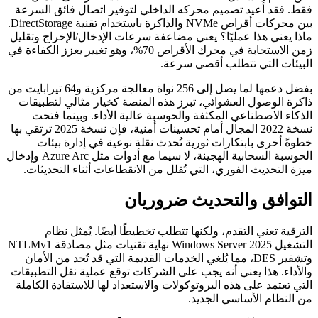
فقط. فقد أُعيد تصميم محركه الداخلي لتوفير اتصال فائق السرعة
بين محركات أقراص NVMe والذاكرة باستخدام تقنية DirectStorage.
ماذا يعني هذا عمليًا؟ يعني مضاعفة سرعات الإدخال/الإخراج وتقليل
زمن الاستجابة في محرك الأقراص 70%، وهو تغيير يعزز الكفاءة في
البيئات التي تتطلب أقصى سرعة.
بفضل دعمها لما يصل إلى 256 نواة معالجة مركزية و64 تيرابايت من
ذاكرة الوصول العشوائي، تبرز هذه المنصة كخيار مثالي لتطبيقات
الذكاء الاصطناعي المكثفة والحوسبة عالية الأداء. وبينما فتحت
نسخة 2022 المجال أمام تحسينات أمنية، فإن نسخة 2025 ترتقي بها
خطوةً أخرى بابتكارات ثورية تُحدث نقلة نوعية في إدارة بيئات
الحوسبة السحابية الهجينة، لا سيما مع أدوات مثل Azure Arc وإدخال
ميزة التحديث الفوري، التي تُقلل من الانقطاعات أثناء التحديثات.
التوافق والتحديث ضروريان
الترقية تعني التقدم، ولكنها تتطلب تخطيطًا أيضًا. يُمثل نظام
التشغيل Windows Server 2025 نهاية تقنيات مثل مصادقة NTLMv1
وتشفير DES، مما يُلغي الخدمات القديمة التي قد تُحد من الأمان
والأداء. هذا يعني أنه يجب على الشركات توقع عملية نقل التطبيقات
التي تعتمد على هذه البروتوكولات والاستعداد لها للاستفادة الكاملة
من النظام الأساسي الجديد.