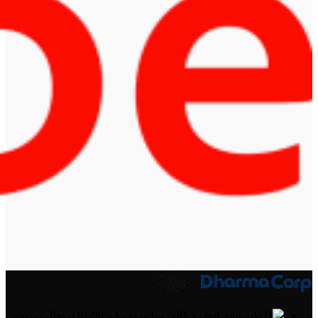
كالي ساتورنو رقم 90-81 تريغال نورتي،