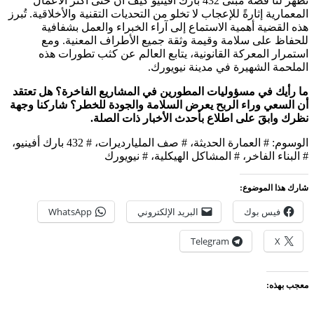
تُظهر لنا قصة مبنى 432 بارك أفينيو كيف أن حتى أكثر الأعمال
المعمارية إثارةً للإعجاب لا تخلو من التحديات التقنية والأخلاقية. تُبرز
هذه القضية أهمية الاستماع إلى آراء الخبراء والعمل بشفافية
للحفاظ على سلامة وقيمة وثقة جميع الأطراف المعنية. ومع
استمرار المعركة القانونية، يتابع العالم عن كثب تطورات هذه
الملحمة الشهيرة في مدينة نيويورك.
ما رأيك في مسؤوليات المطورين في المشاريع الفاخرة؟ هل تعتقد
أن السعي وراء الربح يعرض السلامة والجودة للخطر؟ شاركنا وجهة
نظرك وابقَ على اطلاع بأحدث الأخبار ذات الصلة.
الوسوم: # العمارة الحديثة، # صف المليارديرات، # 432 بارك أفينيو،
# البناء الفاخر، # المشاكل الهيكلية، # نيويورك
شارك هذا الموضوع:
فيس بوك
البريد الإلكتروني
WhatsApp
Telegram
X
معجب بهذه: