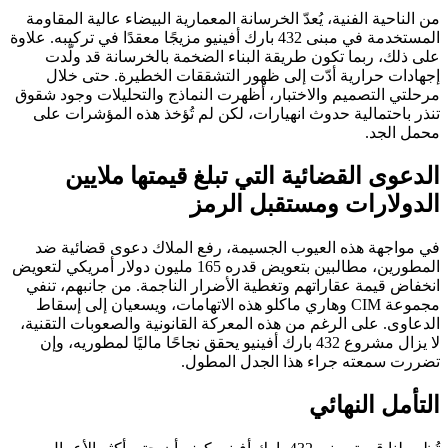
من الناحية الفنية، يُعدّ الخرسانة المعمارية البيضاء عالية المقاومة
المستخدمة في مبنى 432 بارك أفينيو مزيجًا معقدًا في تركيبه. علاوة
على ذلك، ربما تكون طريقة البناء الضخمة بالخرسانة قد ولّدت
إجهادات حرارية أدّت إلى ظهور التشققات الخطيرة. حتى خلال
مرحلتي التصميم والاختبار، أظهرت النماذج والتحليلات وجود شقوق
تنذر باحتمالية حدوث انهيارات، لكن لم تُؤخذ هذه المؤشرات على
محمل الجد.
الدعوى القضائية التي تبلغ قيمتها ملايين
الدولارات ومستقبل الرمز
في مواجهة هذه العيوب الجسيمة، رفع الملاك دعوى قضائية ضد
المطورين، مطالبين بتعويض قدره 165 مليون دولار أمريكي لتعويض
انخفاض قيمة عقاراتهم وتغطية الأضرار الناجمة. من جانبهم، تنفي
مجموعة CIM وهاري ماكلو هذه الاتهامات، ويسعيان إلى إسقاط
الدعاوى. على الرغم من هذه المعركة القانونية والصعوبات التقنية،
لا يزال مشروع 432 بارك أفينيو يحقق نجاحًا ماليًا لمطوريه، وإن
تضررت سمعته جراء هذا الجدل المطول.
التأمل النهائي