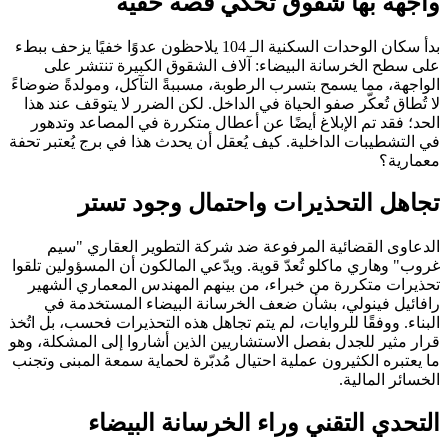
واجهة بها شقوق تحكي قصة خفية
بدأ سكان الوحدات السكنية الـ 104 يلاحظون عدوًا خفيًا يزحف ببطء
على سطح الخرسانة البيضاء: آلاف الشقوق الكبيرة تنتشر على
الواجهة، مما يسمح بتسرب الرطوبة، مسببةً التآكل، ومولدةً ضوضاءً
لا تُطاق تُعكّر صفو الحياة في الداخل. لكن الضرر لا يتوقف عند هذا
الحد؛ فقد تم الإبلاغ أيضًا عن أعطال متكررة في المصاعد وتدهور
في التشطيبات الداخلية. كيف يُعقل أن يحدث هذا في برج يُعتبر تحفة
معمارية؟
تجاهل التحذيرات واحتمال وجود تستر
الدعاوى القضائية المرفوعة ضد شركة التطوير العقاري "سيم
غروب" وهاري ماكلو تُعدّ قوية. ويدّعي المالكون أن المسؤولين تلقوا
تحذيرات متكررة من خبراء، من بينهم المهندس المعماري الشهير
رافائيل فينولي، بشأن ضعف الخرسانة البيضاء المستخدمة في
البناء. ووفقًا للروايات، لم يتم تجاهل هذه التحذيرات فحسب، بل اتُخذ
قرار مثير للجدل بفصل الاستشاريين الذين أشاروا إلى المشكلة، وهو
ما يعتبره الكثيرون عملية احتيال مُدبّرة لحماية سمعة المبنى وتجنب
الخسائر المالية.
التحدي التقني وراء الخرسانة البيضاء