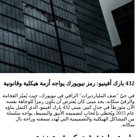
432 بارك أفينيو: رمز نيويورك يواجه أزمة هيكلية وقانونية
في حيّ "صف المليارديرات" الراقي في نيويورك، حيث يُميّز الفخامة
والرقيّ سكانه، يجد مبنى كان يُفترض أن يكون رمزاً للوجاهة نفسه
الآن متورطاً في جدلٍ كبير. مبنى 432 بارك أفينيو، الذي اكتمل بناؤه
عام 2015 ويُحظى بإعجابٍ لتصميمه الأنيق والبسيط، يواجه سلسلة
من المشاكل الهيكلية والتصميمية التي تُهدد سمعته وراحة بال
سكانه.