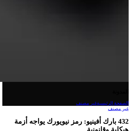
المدونة
الصفحة الرئيسية
غير مصنف
غير مصنف
432 بارك أفينيو: رمز نيويورك يواجه أزمة
هيكلية وقانونية