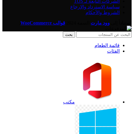
الشركات التابعة لـ TOS
سياسة الاسترداد والإرجاع
الشروط والأحكام
استناداً إلى
وود مارت
السمة
2024
قوالب WooCommerce
.
بحث
قائمة الطعام
الفئات
مكتب