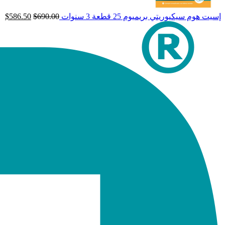
إسيت هوم سيكيوريتي بريميوم 25 قطعة 3 سنوات
690.00
$
586.50
$