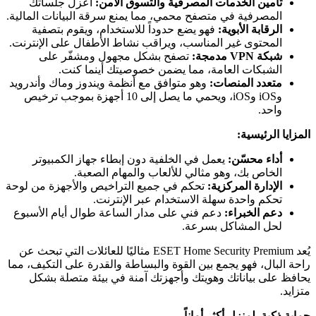
تأمين الخدمات المصرفية والتسوق الآمن:
اعزل جلساتك
المصرفية في متصفح محمي، مما يمنع سرقة البيانات المالية.
الرقابة الأبوية:
فهو يضع حدوداً للاستخدام، ويقوم بتصفية
المحتوى غير المناسب، ويراقب نشاط الأطفال على الإنترنت.
شبكة VPN مدمجة:
تصفح بشكل مجهول ومشفّر على
الشبكات العامة، مما يضمن خصوصيتك أينما كنت.
متعدد المنصات:
وهو متوافق مع أنظمة ويندوز وماك وأندرويد
وiOS وiOS، ويحمي ما يصل إلى 10 أجهزة بموجب ترخيص
واحد.
المزايا الرئيسية:
أداء محسّن:
يعمل في الخلفية دون إبطاء جهاز الكمبيوتر
الخاص بك، وهو مثالي للألعاب والمهام الصعبة.
الإدارة المركزية:
تحكم في جميع التراخيص والأجهزة من لوحة
تحكم واحدة سهلة الاستخدام عبر الإنترنت.
دعم الخبراء:
دعم فني على مدار الساعة طوال أيام الأسبوع
لحل المشاكل بسرعة.
يُعد ESET Home Security Premium مثاليًا للعائلات التي تبحث عن
راحة البال، فهو يجمع بين القوة والبساطة والقدرة على التكيف، مما
يحافظ على بياناتك وهويتك وأجهزتك آمنة في بيئة متصلة بشكل
متزايد.
حماية ذكية. لمنزل أكثر أماناً.