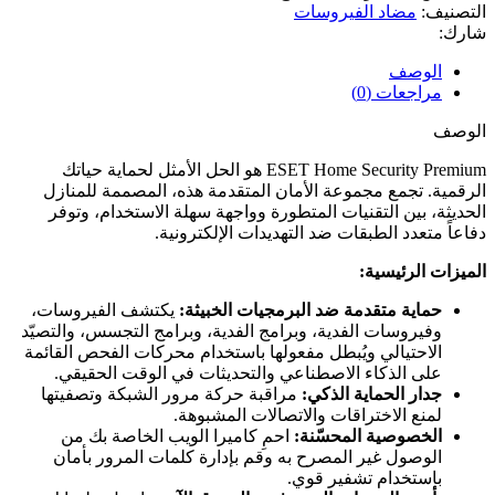
3Años
التصنيف:
مضاد الفيروسات
شارك:
الوصف
مراجعات (0)
الوصف
ESET Home Security Premium هو الحل الأمثل لحماية حياتك
الرقمية. تجمع مجموعة الأمان المتقدمة هذه، المصممة للمنازل
الحديثة، بين التقنيات المتطورة وواجهة سهلة الاستخدام، وتوفر
دفاعاً متعدد الطبقات ضد التهديدات الإلكترونية.
الميزات الرئيسية:
حماية متقدمة ضد البرمجيات الخبيثة:
يكتشف الفيروسات،
وفيروسات الفدية، وبرامج الفدية، وبرامج التجسس، والتصيّد
الاحتيالي ويُبطل مفعولها باستخدام محركات الفحص القائمة
على الذكاء الاصطناعي والتحديثات في الوقت الحقيقي.
جدار الحماية الذكي:
مراقبة حركة مرور الشبكة وتصفيتها
لمنع الاختراقات والاتصالات المشبوهة.
الخصوصية المحسّنة:
احمِ كاميرا الويب الخاصة بك من
الوصول غير المصرح به وقم بإدارة كلمات المرور بأمان
باستخدام تشفير قوي.