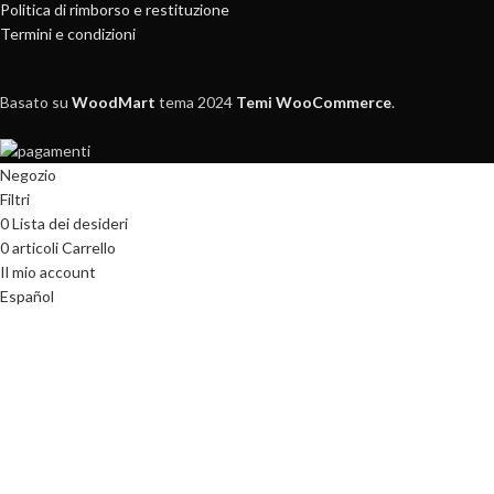
Politica di rimborso e restituzione
Termini e condizioni
Basato su
WoodMart
tema
2024
Temi WooCommerce
.
Negozio
Filtri
0
Lista dei desideri
0
articoli
Carrello
Il mio account
Español