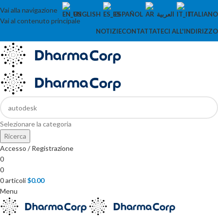
Vai alla navigazione
ENGLISH
ESPAÑOL
العربية
ITALIANO
Vai al contenuto principale
NOTIZIE
CONTATTATECI ALL'INDIRIZZO
Selezionare la categoria
Ricerca
Accesso / Registrazione
0
0
0
articoli
$
0.00
Menu