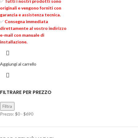
✅
Tutti i nostri prodotti sono
originali e vengono forniti con
garanzia e assistenza tecnica.
✅
Consegna immediata
direttamente al vostro indirizzo
e-mail con manuale di
installazione.
Aggiungi al carrello
FILTRARE PER PREZZO
Filtra
Prezzo:
$0
-
$690