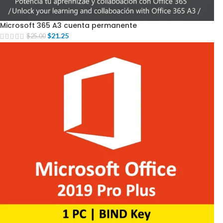
Microsoft 365 A3 cuenta permanente
$
21.25
$
25.00