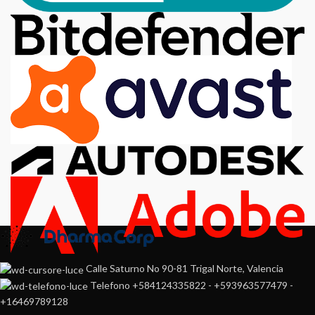
Calle Saturno No 90-81 Trigal Norte, Valencia
Telefono +584124335822 - +593963577479 -
+16469789128