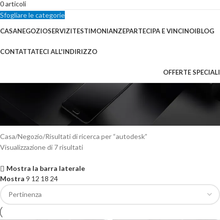
0
articoli
Sfogliare le categorie
CASA
NEGOZIO
SERVIZI
TESTIMONIANZE
PARTECIPA E VINCI
NOI
BLOG
CONTATTATECI ALL'INDIRIZZO
OFFERTE SPECIALI
Risultati della ricerca:
“autodesk”
Casa
Negozio
Risultati di ricerca per “autodesk”
Visualizzazione di 7 risultati
Mostra la barra laterale
Mostra
9
12
18
24