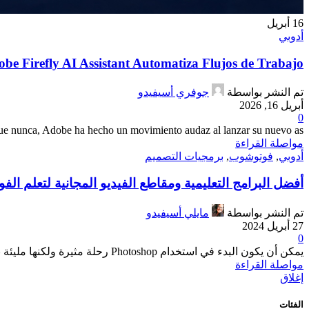
16
أبريل
أدوبي
be Firefly AI Assistant Automatiza Flujos de Trabajo
تم النشر بواسطة
جوفري أسيفيدو
أبريل 16, 2026
0
e nunca, Adobe ha hecho un movimiento audaz al lanzar su nuevo as...
مواصلة القراءة
أدوبي
,
فوتوشوب
,
برمجيات التصميم
أفضل البرامج التعليمية ومقاطع الفيديو المجانية لتعلم ال
تم النشر بواسطة
مايلي أسيفيدو
27 أبريل 2024
0
يمكن أن يكون البدء في استخدام Photoshop رحلة مثيرة ولكنها مليئة بالتحديات، خاصةً إذا كنت جديدًا في عالم التحرير والتصميم.
مواصلة القراءة
إغلاق
الفئات