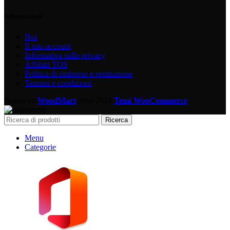
Informazioni
Noi
Il mio account
Informativa sulla privacy
Affiliati TOS
Politica di rimborso e restituzione
Termini e condizioni
Basato su
WoodMart
tema
2024
Temi WooCommerce
.
Ricerca
Menu
Categorie