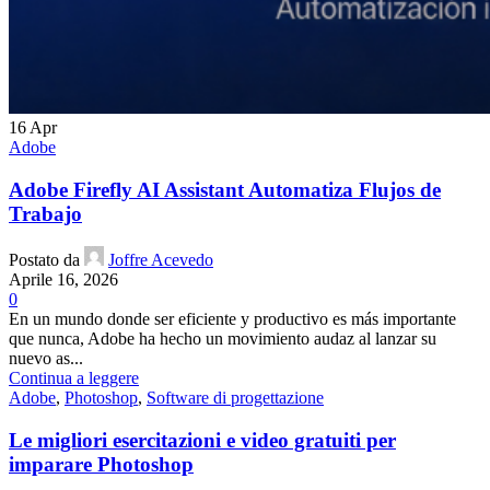
16
Apr
Adobe
Adobe Firefly AI Assistant Automatiza Flujos de
Trabajo
Postato da
Joffre Acevedo
Aprile 16, 2026
0
En un mundo donde ser eficiente y productivo es más importante
que nunca, Adobe ha hecho un movimiento audaz al lanzar su
nuevo as...
Continua a leggere
Adobe
,
Photoshop
,
Software di progettazione
Le migliori esercitazioni e video gratuiti per
imparare Photoshop