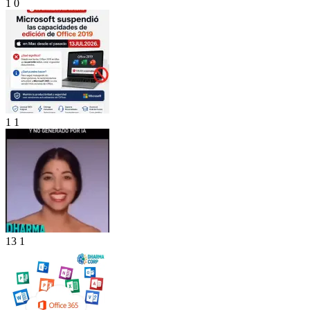
1
0
1
1
13
1