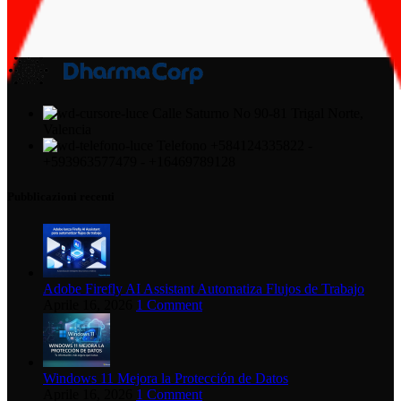
Calle Saturno No 90-81 Trigal Norte,
Valencia
Telefono +584124335822 -
+593963577479 - +16469789128
Pubblicazioni recenti
Adobe Firefly AI Assistant Automatiza Flujos de Trabajo
Aprile 16, 2026
1 Comment
Windows 11 Mejora la Protección de Datos
Aprile 16, 2026
1 Comment