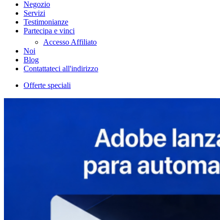
Negozio
Servizi
Testimonianze
Partecipa e vinci
Accesso Affiliato
Noi
Blog
Contattateci all'indirizzo
Offerte speciali