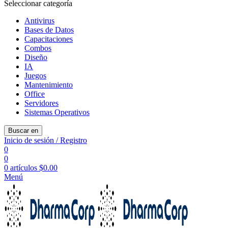
Seleccionar categoría
Antivirus
Bases de Datos
Capacitaciones
Combos
Diseño
IA
Juegos
Mantenimiento
Office
Servidores
Sistemas Operativos
Buscar en
Inicio de sesión / Registro
0
0
0
artículos
$
0.00
Menú