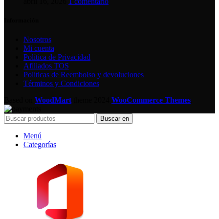
abril 16, 2026
1 comentario
Información
Nosotros
Mi cuenta
Política de Privacidad
Afiliados TOS
Politicas de Reembolso y devoluciones
Términos y Condiciones
Based on
WoodMart
theme
2024
WooCommerce Themes
.
Buscar en
Menú
Categorías