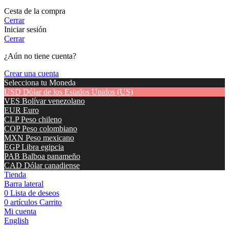
Cesta de la compra
Cerrar
Iniciar sesión
Cerrar
¿Aún no tiene cuenta?
Crear una cuenta
Selecciona tu Moneda
USD
Dólar de los Estados Unidos (US)
VES
Bolívar venezolano
EUR
Euro
CLP
Peso chileno
COP
Peso colombiano
MXN
Peso mexicano
EGP
Libra egipcia
PAB
Balboa panameño
CAD
Dólar canadiense
Tienda
Barra lateral
0
Lista de deseos
0
artículos
Carrito
Mi cuenta
English