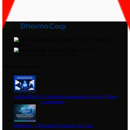
Calle Saturno No 90-81 Trigal Norte,
Valencia
Telefonos +584124335822 -
+593963577479 - +16469789128
Publicaciones recientes
Adobe Firefly AI Assistant Automatiza Flujos de Trabajo
abril 16, 2026
1 comentario
Windows 11 Mejora la Protección de Datos