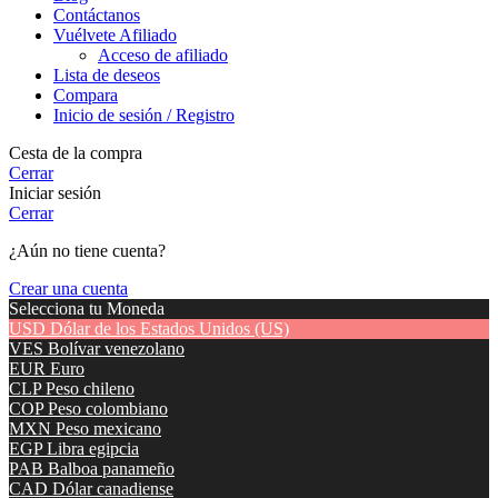
Contáctanos
Vuélvete Afiliado
Acceso de afiliado
Lista de deseos
Compara
Inicio de sesión / Registro
Cesta de la compra
Cerrar
Iniciar sesión
Cerrar
¿Aún no tiene cuenta?
Crear una cuenta
Selecciona tu Moneda
USD
Dólar de los Estados Unidos (US)
VES
Bolívar venezolano
EUR
Euro
CLP
Peso chileno
COP
Peso colombiano
MXN
Peso mexicano
EGP
Libra egipcia
PAB
Balboa panameño
CAD
Dólar canadiense