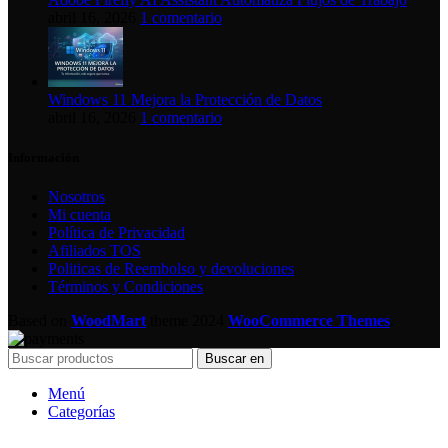
abril 16, 2026
1 comentario
Windows 11 Mejora la Protección de Datos
abril 16, 2026
1 comentario
Información
Nosotros
Mi cuenta
Política de Privacidad
Afiliados TOS
Politicas de Reembolso y devoluciones
Términos y Condiciones
Based on
WoodMart
theme
2024
WooCommerce Themes
.
Buscar en
Menú
Categorías