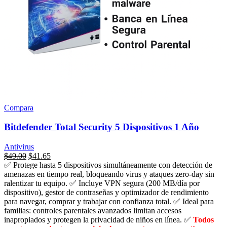
Compara
Bitdefender Total Security 5 Dispositivos 1 Año
Antivirus
El
El
$
49.00
$
41.65
precio
precio
✅ Protege hasta 5 dispositivos simultáneamente con detección de
original
actual
amenazas en tiempo real, bloqueando virus y ataques zero-day sin
era:
es:
ralentizar tu equipo. ✅ Incluye VPN segura (200 MB/día por
$109.99.
$49.00.
dispositivo), gestor de contraseñas y optimizador de rendimiento
para navegar, comprar y trabajar con confianza total. ✅ Ideal para
familias: controles parentales avanzados limitan accesos
inapropiados y protegen la privacidad de niños en línea. ✅
Todos