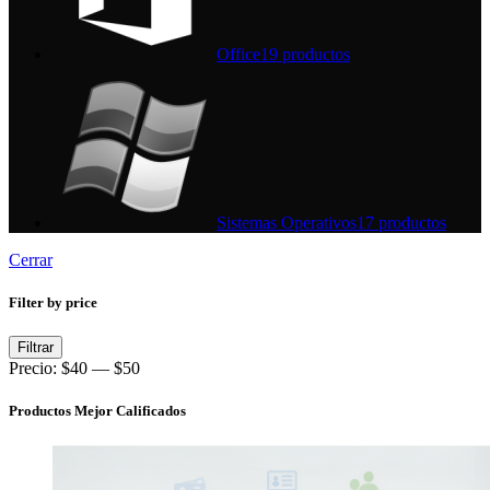
Office
19 productos
Sistemas Operativos
17 productos
Cerrar
Filter by price
Precio
Precio
Filtrar
mínimo
máximo
Precio:
$40
—
$50
Productos Mejor Calificados