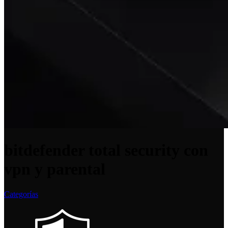
bitdefender total security con
vpn y parental
Categorías