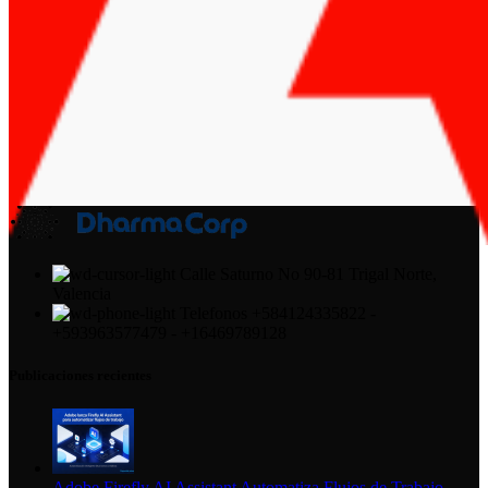
Calle Saturno No 90-81 Trigal Norte,
Valencia
Telefonos +584124335822 -
+593963577479 - +16469789128
Publicaciones recientes
Adobe Firefly AI Assistant Automatiza Flujos de Trabajo