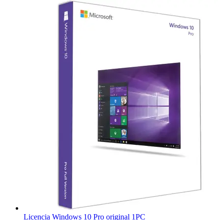
precio
precio
original
actual
era:
es:
$276.00.
$25.00.
Licencia Windows 10 Pro original 1PC