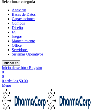
Seleccionar categoría
Antivirus
Bases de Datos
Capacitaciones
Combos
Diseño
IA
Juegos
Mantenimiento
Office
Servidores
Sistemas Operativos
Buscar en
Inicio de sesión / Registro
0
0
0
artículos
$
0.00
Menú