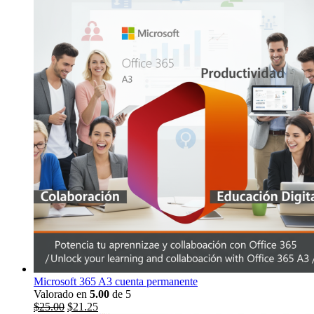
Microsoft 365 A3 cuenta permanente
Valorado en
5.00
de 5
El
El
$
25.00
$
21.25