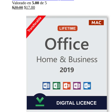
Valorado en
5.00
de 5
El
El
$
20.00
$
17.00
precio
precio
original
actual
era:
es:
$149.00.
$20.00.