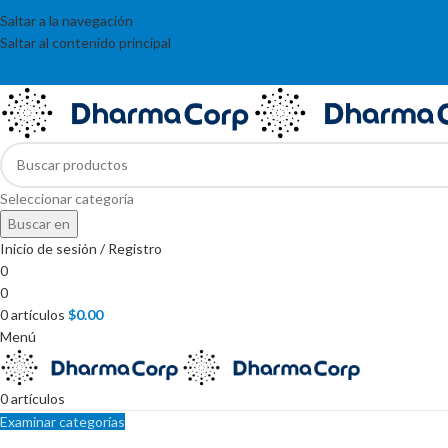
Saltar a la navegación
Saltar al contenido principal
Seleccionar categoría
Buscar en
Inicio de sesión / Registro
0
0
0
artículos
$
0.00
Menú
0
artículos
Examinar categorías