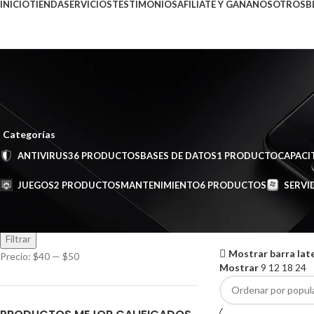
INICIO
TIENDA
SERVICIOS
TESTIMONIOS
AFILIATE Y GANA
NOSOTROS
B
sql server 2019 standard requir
Categorías
ANTIVIRUS
36 PRODUCTOS
BASES DE DATOS
1 PRODUCTO
CAPACI
JUEGOS
2 PRODUCTOS
MANTENIMIENTO
6 PRODUCTOS
SERVI
FILTER BY PRICE
Inicio
Productos etiq
Mostrando el único r
Filtrar
Mostrar barra lat
Precio:
$40
—
$50
Mostrar
9
12
18
24