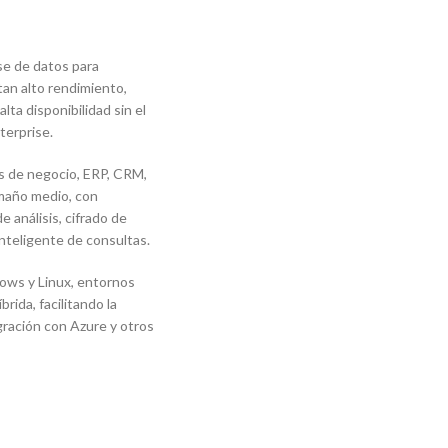
e de datos para
an alto rendimiento,
lta disponibilidad sin el
terprise.
es de negocio, ERP, CRM,
amaño medio, con
 análisis, cifrado de
inteligente de consultas.
ws y Linux, entornos
brida, facilitando la
egración con Azure y otros