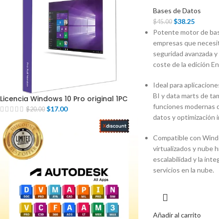
Bases de Datos
$
38.25
$
45.00
Potente motor de bas
empresas que necesit
seguridad avanzada y a
coste de la edición En
Ideal para aplicacion
BI y data marts de t
Licencia Windows 10 Pro original 1PC
funciones modernas de
$
17.00
$
20.00
datos y optimización 
Compatible con Windo
virtualizados y nube hí
escalabilidad y la int
servicios en la nube.
Añadir al carrito