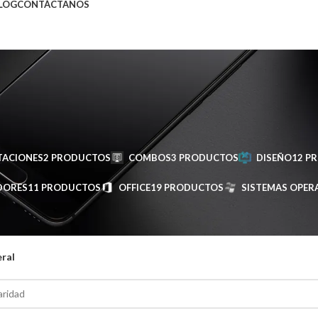
LOG
CONTÁCTANOS
ements / requisitos
TACIONES
2 PRODUCTOS
COMBOS
3 PRODUCTOS
DISEÑO
12 P
DORES
11 PRODUCTOS
OFFICE
19 PRODUCTOS
SISTEMAS OPER
uetados “sql server 2019 standard requirements / requisitos”
esultado
eral