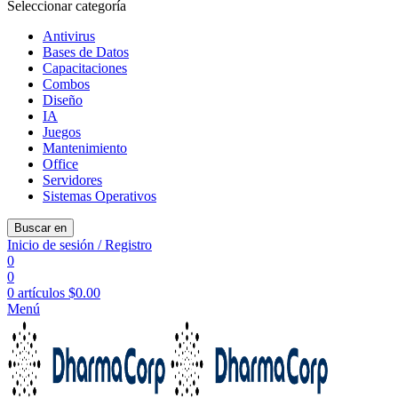
Seleccionar categoría
Antivirus
Bases de Datos
Capacitaciones
Combos
Diseño
IA
Juegos
Mantenimiento
Office
Servidores
Sistemas Operativos
Buscar en
Inicio de sesión / Registro
0
0
0
artículos
$
0.00
Menú