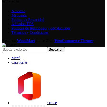
Información
Nosotros
Mi cuenta
Política de Privacidad
Afiliados TOS
Politicas de Reembolso y devoluciones
Términos y Condiciones
Based on
WoodMart
theme
2024
WooCommerce Themes
.
Buscar en
Menú
Categorías
Office