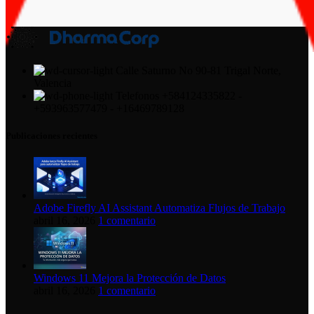
Calle Saturno No 90-81 Trigal Norte,
Valencia
Telefonos +584124335822 -
+593963577479 - +16469789128
Publicaciones recientes
Adobe Firefly AI Assistant Automatiza Flujos de Trabajo
abril 16, 2026
1 comentario
Windows 11 Mejora la Protección de Datos
abril 16, 2026
1 comentario