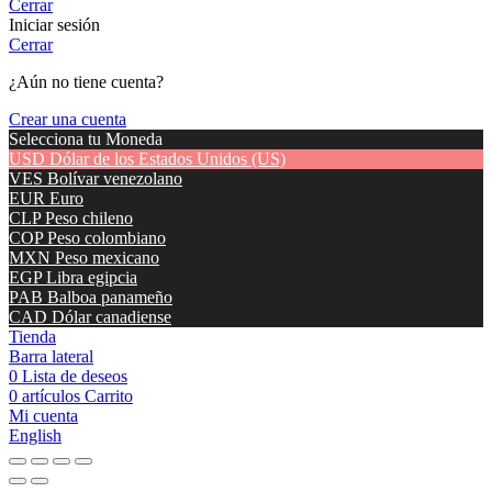
Cerrar
Iniciar sesión
Cerrar
¿Aún no tiene cuenta?
Crear una cuenta
Selecciona tu Moneda
USD
Dólar de los Estados Unidos (US)
VES
Bolívar venezolano
EUR
Euro
CLP
Peso chileno
COP
Peso colombiano
MXN
Peso mexicano
EGP
Libra egipcia
PAB
Balboa panameño
CAD
Dólar canadiense
Tienda
Barra lateral
0
Lista de deseos
0
artículos
Carrito
Mi cuenta
English