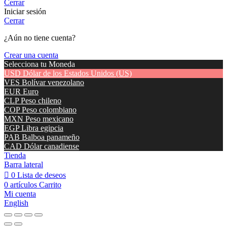
Cerrar
Iniciar sesión
Cerrar
¿Aún no tiene cuenta?
Crear una cuenta
Selecciona tu Moneda
USD
Dólar de los Estados Unidos (US)
VES
Bolívar venezolano
EUR
Euro
CLP
Peso chileno
COP
Peso colombiano
MXN
Peso mexicano
EGP
Libra egipcia
PAB
Balboa panameño
CAD
Dólar canadiense
Tienda
Barra lateral
0
Lista de deseos
0
artículos
Carrito
Mi cuenta
English