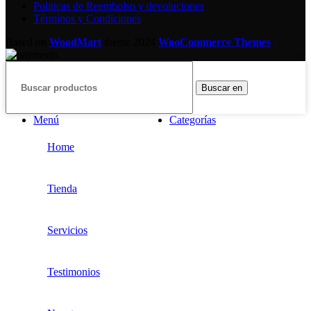
Politicas de Reembolso y devoluciones
Términos y Condiciones
Based on
WoodMart
theme
2024
WooCommerce Themes
.
Buscar en
Menú
Categorías
Home
Tienda
Servicios
Testimonios