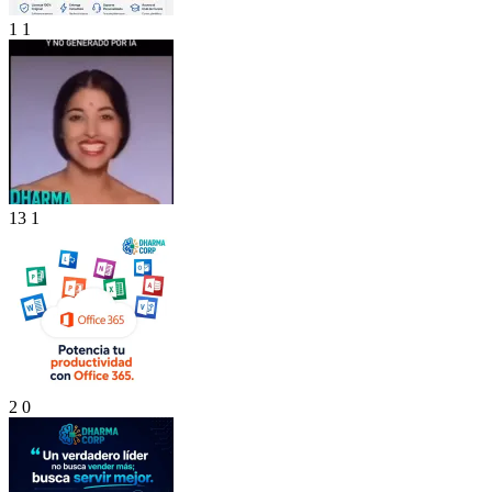
1
1
13
1
2
0