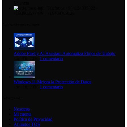
Valencia
Telefonos +584124335822 -
+593963577479 - +16469789128
Publicaciones recientes
Adobe Firefly AI Assistant Automatiza Flujos de Trabajo
abril 16, 2026
1 comentario
Windows 11 Mejora la Protección de Datos
abril 16, 2026
1 comentario
Información
Nosotros
Mi cuenta
Política de Privacidad
Afiliados TOS