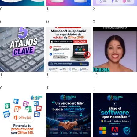
0
1
2
0
0
0
1
1
13
0
1
1