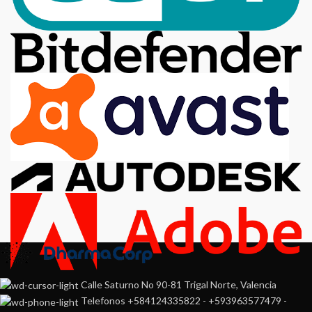
Calle Saturno No 90-81 Trigal Norte, Valencia
Telefonos +584124335822 - +593963577479 -