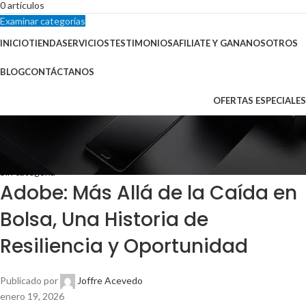
0
artículos
Examinar categorías
INICIO
TIENDA
SERVICIOS
TESTIMONIOS
AFILIATE Y GANA
NOSOTROS
BLOG
CONTÁCTANOS
OFERTAS ESPECIALES
Blog
Inicio
Sin categoría
Sin categoría
Adobe: Más Allá de la Caída en
Bolsa, Una Historia de
Resiliencia y Oportunidad
Publicado por
Joffre Acevedo
enero 19, 2026