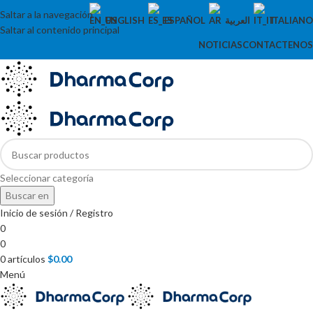
Saltar a la navegación
ENGLISH
ESPAÑOL
العربية
ITALIANO
Saltar al contenido principal
NOTICIAS
CONTACTENOS
Seleccionar categoría
Buscar en
Inicio de sesión / Registro
0
0
0
artículos
$
0.00
Menú