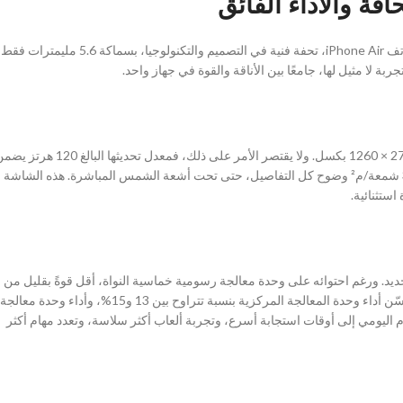
تخيّل أنك تحمل في راحة يدك جهازًا يُعيد تعريف مفهوم الخفة والقوة. تُقدّم آبل هاتف iPhone Air، تحفة فنية في التصميم والتكنولوجيا، بسماكة 5.6 مليمترات فقط
تعرض شاشة OLED مقاس 6.5 بوصة صورًا فائقة الوضوح بفضل دقتها البالغة 2736 × 1260 بكسل. ولا يقتصر الأمر على ذلك، فمعدل تحديثها البالغ 0
سلاسة بصرية آسرة منذ اللحظة الأولى، بينما يضمن سطوعها الأقصى البالغ 3000 شمعة/م² وضوح كل التفاصيل، حتى تحت أشعة الشمس المباشرة. هذه الشاشة
تثنائية.
الذي يرتقي بالأداء إلى مستوى جديد. ورغم احتوائه على وحدة معالجة رسومية خماسية النواة، أقل قوةً بقليل من
وحدات المعالجة الرسومية سداسية النواة في طرازات Pro، إلا أن هذا المعالج يُحسّن أداء وحدة المعالجة المركزية بنسبة تتراوح بين 13 و15%، وأداء وحدة معالجة
سابقه، A18 Pro. ويُترجم هذا في الاستخدام اليومي إلى أوقات استجابة أسرع، وتجربة ألعاب أكثر سلاسة، وتعدد مهام أكثر