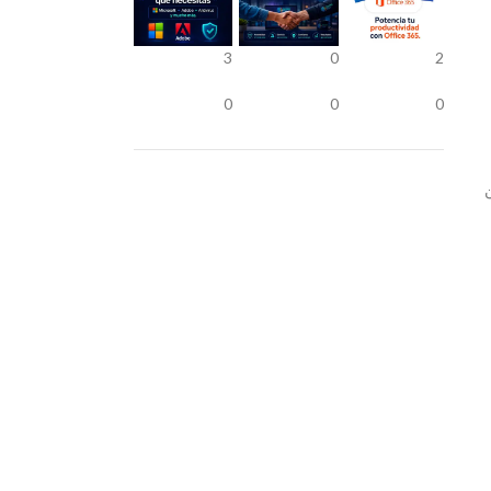
3
0
2
0
0
0
12 هرتز يضمن