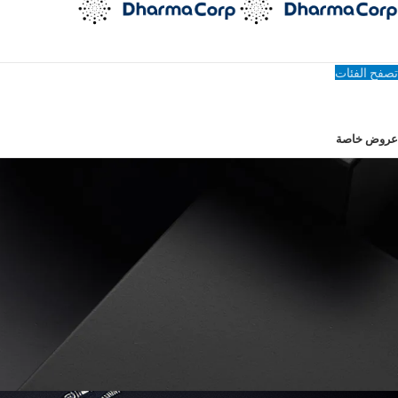
تصفح الفئات
عروض خاصة
المدونة
الصفحة الرئيسية
غير مصنف
غير مصنف
iPhone Air: ثورة في التصميم فائق النحافة والأداء الفائق
تم النشر بواسطة
جوفري أسيفيدو
سبتمبر 13، 2025
على سبتمبر 13، 2025
0