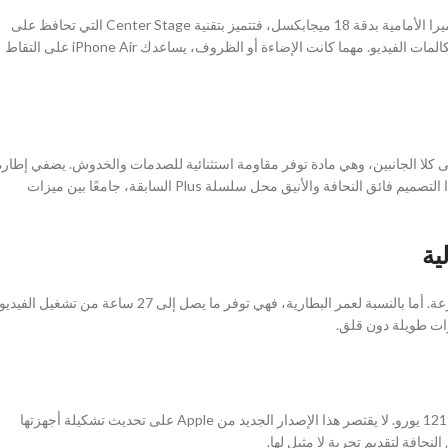
التقط لحظاتك بدقة استثنائية بفضل الكاميرا الخلفية بدقة 48 ميجابكسل. أما الكاميرا الأمامية بدقة 18 ميجابكسل، فتتميز بتقنية Center Stage التي تحافظ على
وضوح الصورة وتؤطرها بشكل مثالي، مما يجعلها مثالية لالتقاط صور السيلفي ومكالمات الفيديو. مهما كانت الإضاءة أو الظروف، يساعدك iPhone Air على التقاط
ع هاتف iPhone Air بحماية من السيراميك على كلا الجانبين، وهي مادة توفر مقاومة استثنائية للصدمات والخدوش. يضفي إطار
المصنوع من التيتانيوم لمسةً أنيقةً ومتانةً فائقةً دون التأثير على خفة وزنه. يحل هذا التصميم فائق النحافة والأنيق محل سلسلة Plus السابقة، جامعًا بين ميزات
ية
تدعم بطارية آيفون إير الشحن السريع حتى 30 واط، مما يتيح لك إعادة شحنها بسرعة. أما بالنسبة لعمر البطارية، فهي توفر ما يصل إلى 27 ساعة من تشغيل الفيدي
رات طويلة دون قلق.
من المقرر إطلاق هاتف iPhone Air رسميًا في 19 سبتمبر 2025، بسعر يبدأ من 1219 يورو. لا يقتصر هذا الإصدار الجديد من Apple على تحديث تشكيلة أجهزتها
نحافة لتقديم تجربة لا مثيل لها.