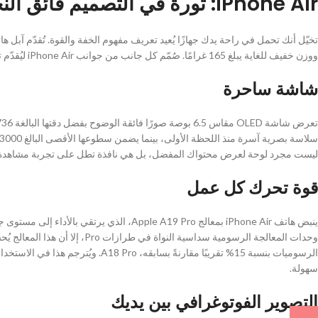
iPhone Air: ثورة في التصميم فائق النحافة والأداء الفائق
ووزن خفيف للغاية يبلغ 165 غرامًا. صُمّم كل جانب من جوانب iPhone Air ليُقدّم تجربة لا مثيل لها، جامعًا بين الأناقة والقوة في جهاز واحد.
شاشة ساحرة
ليست مجرد لوحة لعرض محتواك المفضل، بل هي نافذة تطل على تجربة مشاهدة اس
قوة تحرك كل عمل
ينبض هاتف iPhone Air بمعالج Apple A19 Pro، 
الرسوميات بنسبة 15% تقريبًا مقارنةً ب
سهولة.
التصوير الفوتوغرافي بين يديك