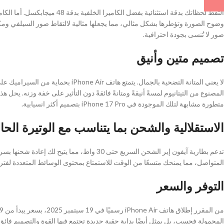
صور لا تُنسى بجودة احترافية.
تصميم متين وأنيق
لا يعني المتانة التضحية بالجمال. يتمت
متطورة مشابهة لتلك الموجودة في iPhone 17 Pro بتصميم أكثر انسيابية.
الاستقلالية والشحن بما يتناسب مع الوتيرة الحال
المتواصل، مما يمنحك متسعًا من الوقت للاستمتاع بمحتوى الوسائط المتعددة لفت
التوفر والسعر
المحمولة فحسب، بل يمثل أيضًا بداية حقبة جديدة تجتمع فيها القوة والتصميم فائق ال