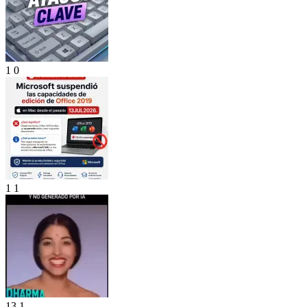
1
0
1
1
13
1