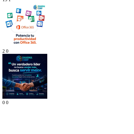
2
0
0
0