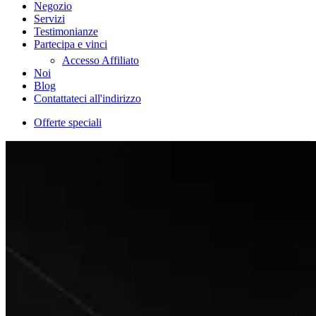
Negozio
Servizi
Testimonianze
Partecipa e vinci
Accesso Affiliato
Noi
Blog
Contattateci all'indirizzo
Offerte speciali