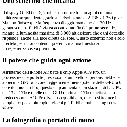
Uno schermo che incanta
Il display OLED da 6,5 pollici riproduce le immagini con una
nitidezza sorprendente grazie alla risoluzione di 2.736 x 1.260 pixel.
Ma non finisce qui: la frequenza di aggiornamento di 120 Hz
garantisce una fluidità visiva accattivante fin dal primo secondo,
mentre la luminosità massima di 3.000 nit assicura che ogni dettaglio
risplenda, anche alla luce diretta del sole. Questo schermo non è solo
una tela per i tuoi contenuti preferiti, ma una finestra su
un'esperienza visiva premium.
Il potere che guida ogni azione
All'interno dell'iPhone Air batte il chip Apple A19 Pro, un
processore che porta le prestazioni a un livello superiore. Sebbene
abbia una GPU a 5 core, leggermente meno potente delle GPU a 6
core dei modelli Pro, questo chip aumenta le prestazioni della CPU
dal 13 al 15% e quelle della GPU di circa il 15% rispetto al suo
predecessore, l'A18 Pro. Nell'uso quotidiano, questo si traduce in
tempi di risposta più rapidi, giochi più fluidi e multitasking senza
sforzo.
La fotografia a portata di mano