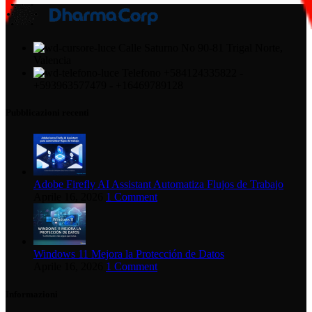
Calle Saturno No 90-81 Trigal Norte,
Valencia
Telefono +584124335822 -
+593963577479 - +16469789128
Pubblicazioni recenti
Adobe Firefly AI Assistant Automatiza Flujos de Trabajo
Aprile 16, 2026
1 Comment
Windows 11 Mejora la Protección de Datos
Aprile 16, 2026
1 Comment
Informazioni