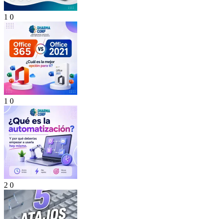
1
0
1
0
2
0