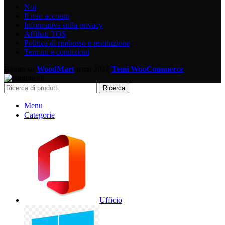
Noi
Il mio account
Informativa sulla privacy
Affiliati TOS
Politica di rimborso e restituzione
Termini e condizioni
Basato su
WoodMart
tema
2024
Temi WooCommerce
.
Ricerca
Menu
Categorie
Ufficio