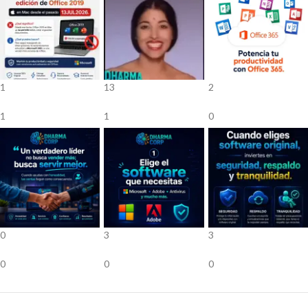
1
13
2
1
1
0
0
3
3
0
0
0