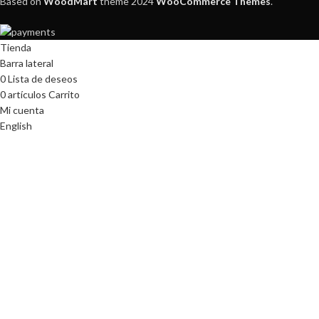
Based on
WoodMart
theme
2024
WooCommerce Themes
.
Tienda
Barra lateral
0
Lista de deseos
0
artículos
Carrito
Mi cuenta
English