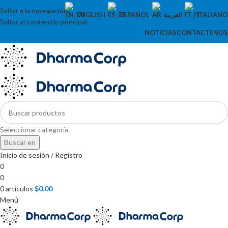
Saltar a la navegación
ENGLISH
ESPAÑOL
العربية
ITALIANO
Saltar al contenido principal
NOTICIAS
CONTACTENOS
Seleccionar categoría
Buscar en
Inicio de sesión / Registro
0
0
0
artículos
$
0.00
Menú