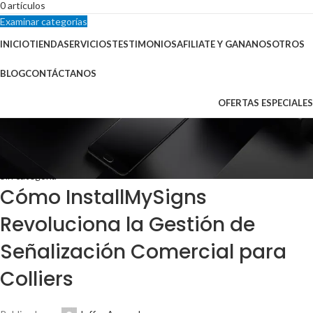
0
artículos
Examinar categorías
INICIO
TIENDA
SERVICIOS
TESTIMONIOS
AFILIATE Y GANA
NOSOTROS
BLOG
CONTÁCTANOS
OFERTAS ESPECIALES
Blog
Inicio
Sin categoría
Sin categoría
Cómo InstallMySigns
Revoluciona la Gestión de
Señalización Comercial para
Colliers