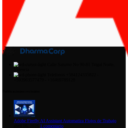
Calle Saturno No 90-81 Trigal Norte,
Valencia
Telefonos +584124335822 -
+593963577479 - +16469789128
Publicaciones recientes
Adobe Firefly AI Assistant Automatiza Flujos de Trabajo
abril 16, 2026
1 comentario