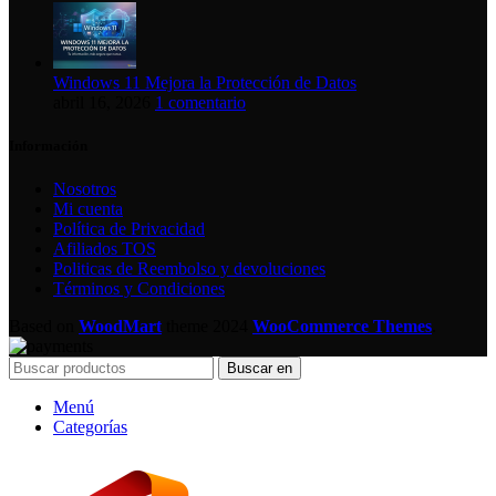
Windows 11 Mejora la Protección de Datos
abril 16, 2026
1 comentario
Información
Nosotros
Mi cuenta
Política de Privacidad
Afiliados TOS
Politicas de Reembolso y devoluciones
Términos y Condiciones
Based on
WoodMart
theme
2024
WooCommerce Themes
.
Buscar en
Menú
Categorías