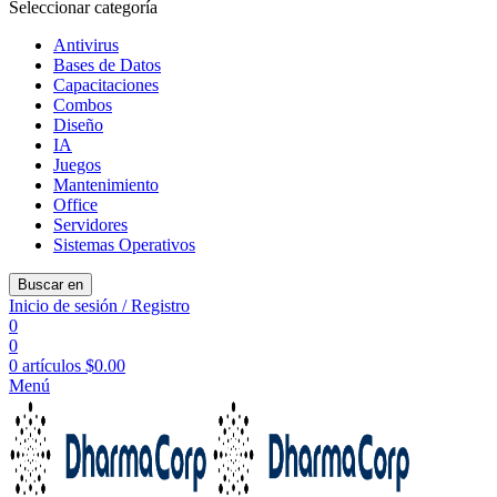
Seleccionar categoría
Antivirus
Bases de Datos
Capacitaciones
Combos
Diseño
IA
Juegos
Mantenimiento
Office
Servidores
Sistemas Operativos
Buscar en
Inicio de sesión / Registro
0
0
0
artículos
$
0.00
Menú