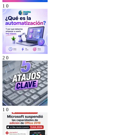
1
0
2
0
1
0