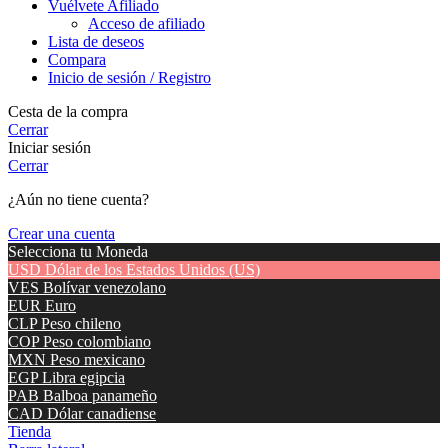
Vuélvete Afiliado
Acceso de afiliado
Lista de deseos
Compara
Inicio de sesión / Registro
Cesta de la compra
Cerrar
Iniciar sesión
Cerrar
¿Aún no tiene cuenta?
Crear una cuenta
Selecciona tu Moneda
USD
Dólar de los Estados Unidos (US)
VES
Bolívar venezolano
EUR
Euro
CLP
Peso chileno
COP
Peso colombiano
MXN
Peso mexicano
EGP
Libra egipcia
PAB
Balboa panameño
CAD
Dólar canadiense
Tienda