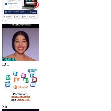
1
1
13
1
2
0