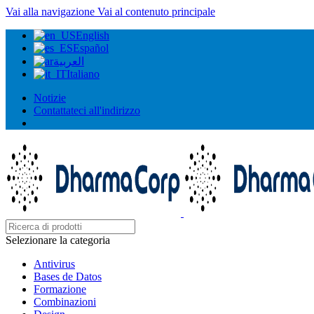
Vai alla navigazione
Vai al contenuto principale
English
Español
العربية
Italiano
Notizie
Contattateci all'indirizzo
Selezionare la categoria
Antivirus
Bases de Datos
Formazione
Combinazioni