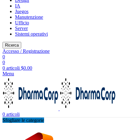
Design
IA
Juegos
Manutenzione
Ufficio
Server
Sistemi operativi
Ricerca
Accesso / Registrazione
0
0
0
articoli
$
0.00
Menu
0
articoli
Sfogliare le categorie