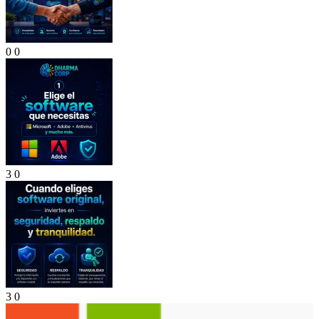
0
0
3
0
3
0