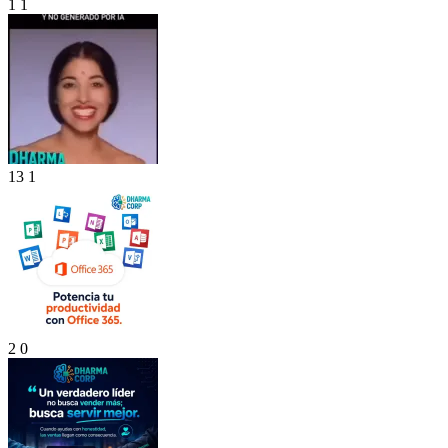
1
1
13
1
2
0