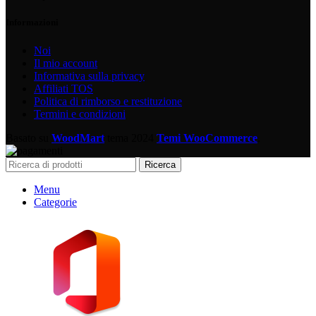
Informazioni
Noi
Il mio account
Informativa sulla privacy
Affiliati TOS
Politica di rimborso e restituzione
Termini e condizioni
Basato su
WoodMart
tema
2024
Temi WooCommerce
.
Ricerca
Menu
Categorie