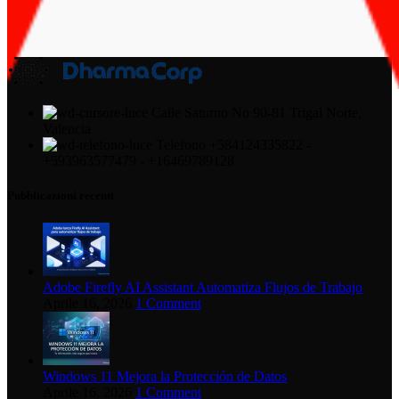
Calle Saturno No 90-81 Trigal Norte,
Valencia
Telefono +584124335822 -
+593963577479 - +16469789128
Pubblicazioni recenti
Adobe Firefly AI Assistant Automatiza Flujos de Trabajo
Aprile 16, 2026
1 Comment
Windows 11 Mejora la Protección de Datos
Aprile 16, 2026
1 Comment