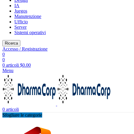
Design
IA
Juegos
Manutenzione
Ufficio
Server
Sistemi operativi
Ricerca
Accesso / Registrazione
0
0
0
articoli
$
0.00
Menu
0
articoli
Sfogliare le categorie