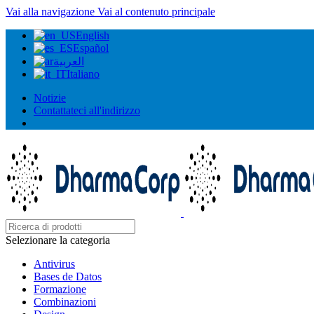
Vai alla navigazione
Vai al contenuto principale
English
Español
العربية
Italiano
Notizie
Contattateci all'indirizzo
Selezionare la categoria
Antivirus
Bases de Datos
Formazione
Combinazioni