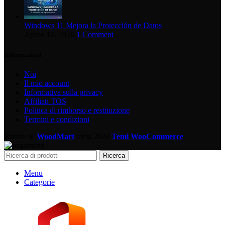
Windows 11 Mejora la Protección de Datos
Aprile 16, 2026
1 Comment
Informazioni
Noi
Il mio account
Informativa sulla privacy
Affiliati TOS
Politica di rimborso e restituzione
Termini e condizioni
Basato su
WoodMart
tema
2024
Temi WooCommerce
.
Ricerca
Menu
Categorie