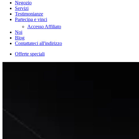
Negozio
Servizi
Testimonianze
Partecipa e vinci
Accesso Affiliato
Noi
Blog
Contattateci all'indirizzo
Offerte speciali