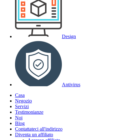
Design
Antivirus
Casa
Negozio
Servizi
Testimonianze
Noi
Blog
Contattateci all'indirizzo
Diventa un affiliato