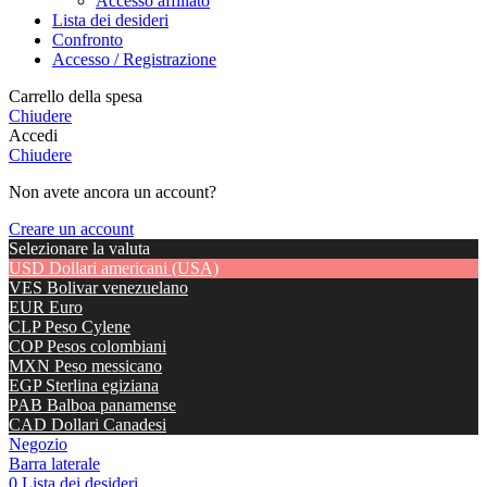
Accesso affiliato
Lista dei desideri
Confronto
Accesso / Registrazione
Carrello della spesa
Chiudere
Accedi
Chiudere
Non avete ancora un account?
Creare un account
Selezionare la valuta
USD
Dollari americani (USA)
VES
Bolivar venezuelano
EUR
Euro
CLP
Peso Cylene
COP
Pesos colombiani
MXN
Peso messicano
EGP
Sterlina egiziana
PAB
Balboa panamense
CAD
Dollari Canadesi
Negozio
Barra laterale
0
Lista dei desideri