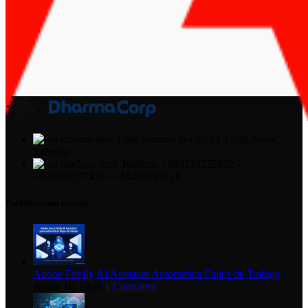
Calle Saturno No 90-81 Trigal Norte,
Valencia
Telefono +584124335822 -
+593963577479 - +16469789128
Pubblicazioni recenti
Adobe Firefly AI Assistant Automatiza Flujos de Trabajo
Aprile 16, 2026
1 Comment