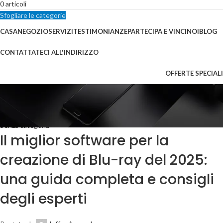
0
articoli
Sfogliare le categorie
CASA
NEGOZIO
SERVIZI
TESTIMONIANZE
PARTECIPA E VINCI
NOI
BLOG
CONTATTATECI ALL'INDIRIZZO
OFFERTE SPECIALI
Blog
Casa
Senza categoria
Senza categoria
Il miglior software per la
creazione di Blu-ray del 2025:
una guida completa e consigli
degli esperti