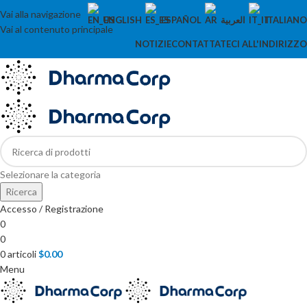
Vai alla navigazione
ENGLISH
ESPAÑOL
العربية
ITALIANO
Vai al contenuto principale
NOTIZIE
CONTATTATECI ALL'INDIRIZZO
Selezionare la categoria
Ricerca
Accesso / Registrazione
0
0
0
articoli
$
0.00
Menu