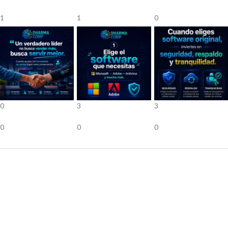
1
1
0
0
3
3
0
0
0