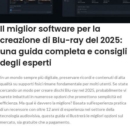
Il miglior software per la
creazione di Blu-ray del 2025:
una guida completa e consigli
degli esperti
In un mondo sempre più digitale, preservare ricordi e contenuti di alta
qualità su supporti fisici rimane fondamentale per molti utenti. Se state
cercando un modo per creare dischi Blu-ray nel 2025, probabilmente vi
sarete imbattuti in numerose opzioni che promettono semplicità ed
efficienza. Ma qual è davvero la migliore? Basata sull'esperienza pratica
di un recensore con oltre 12 anni di esperienza nel settore della
tecnologia audiovisiva, questa guida vi illustrerà le migliori opzioni sul
mercato, sia gratuite che a pagamento.