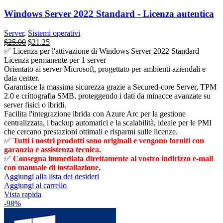
Windows Server 2022 Standard - Licenza autentica
Server
,
Sistemi operativi
Il
Il
$
25.00
$
21.25
prezzo
prezzo
✅ Licenza per l'attivazione di Windows Server 2022 Standard
originale
attuale
Licenza permanente per 1 server
era:
è:
Orientato ai server Microsoft, progettato per ambienti aziendali e
$1,680.00.
$25.00.
data center.
Garantisce la massima sicurezza grazie a Secured-core Server, TPM
2.0 e crittografia SMB, proteggendo i dati da minacce avanzate su
server fisici o ibridi.
Facilita l'integrazione ibrida con Azure Arc per la gestione
centralizzata, i backup automatici e la scalabilità, ideale per le PMI
che cercano prestazioni ottimali e risparmi sulle licenze.
✅
Tutti i nostri prodotti sono originali e vengono forniti con
garanzia e assistenza tecnica.
✅
Consegna immediata direttamente al vostro indirizzo e-mail
con manuale di installazione.
Aggiungi alla lista dei desideri
Aggiungi al carrello
Vista rapida
-98%