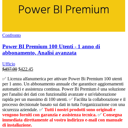
Confronto
Power BI Premium 100 Utenti - 1 anno di
abbonamento, Analisi avanzata
Ufficio
Il
Il
$
497.00
$
422.45
prezzo
prezzo
✅ Licenza alfanumerica per attivare Power Bi Premium 100 utenti
originale
attuale
per 1 anno. Un abbonamento annuale che garantisce aggiornamenti
era:
è:
automatici e assistenza continua. Power Bi Premium è una soluzione
$28,800.00.
$497.00.
per l'analisi dei dati con funzionalità avanzate e un'elaborazione
rapida per un massimo di 100 utenti. ✅ Facilita la collaborazione e il
processo decisionale basato sui dati in tutta l'organizzazione con una
sicurezza aziendale. ✅
Tutti i nostri prodotti sono originali e
vengono forniti con garanzia e assistenza tecnica.
✅
Consegna
immediata direttamente al vostro indirizzo e-mail con manuale
di installazione.