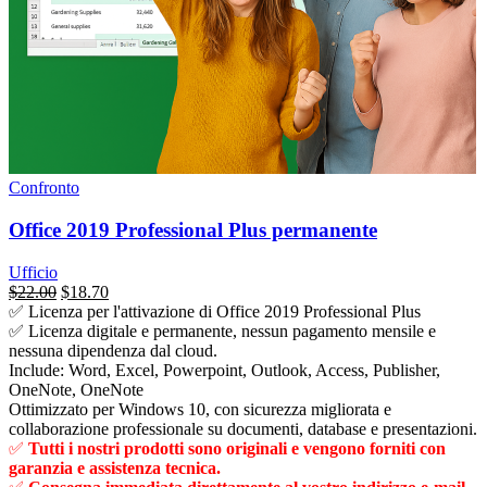
Confronto
Office 2019 Professional Plus permanente
Ufficio
Il
Il
$
22.00
$
18.70
prezzo
prezzo
✅ Licenza per l'attivazione di Office 2019 Professional Plus
originale
attuale
✅
Licenza digitale e permanente, nessun pagamento mensile e
era:
è:
nessuna dipendenza dal cloud.
$249.00.
$22.00.
Include: Word, Excel, Powerpoint, Outlook, Access, Publisher,
OneNote, OneNote
Ottimizzato per Windows 10, con sicurezza migliorata e
collaborazione professionale su documenti, database e presentazioni.
✅
Tutti i nostri prodotti sono originali e vengono forniti con
garanzia e assistenza tecnica.