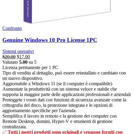
Confronto
Genuine Windows 10 Pro License 1PC
Sistemi operativi
Il
Il
$
20.00
$
17.00
prezzo
prezzo
Valutato
5.00
su 5
originale
attuale
Licenza permanente per 1 PC
era:
è:
Tipo di vendita al dettaglio, può essere reinstallato e cambiato con
$149.00.
$20.00.
un nuovo dispositivo.
Aggiornabile a Windows 11 (se il computer è compatibile)
Aumentate la produttività con un sistema veloce e stabile che
supporta la maggior parte delle applicazioni professionali e aziendali
Proteggete i vostri dati con funzioni di sicurezza avanzate come la
crittografia del disco, la protezione integrata e le opzioni di
aggiornamento specifiche per l'azienda.
Semplifica il lavoro in remoto e la gestione dei computer con
Remote Desktop, domini, Hyper-V e strumenti di gestione
centralizzata.
✅
Tutti i nostri prodotti sono originali e vengono forniti con