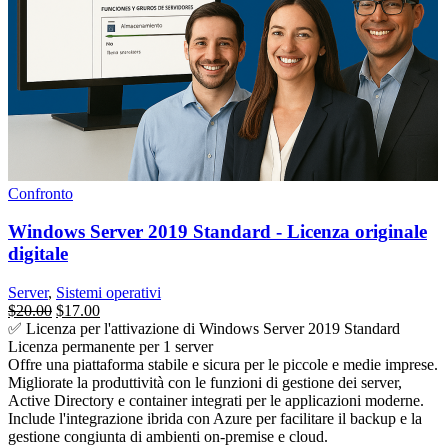
Confronto
Windows Server 2019 Standard - Licenza originale
digitale
Server
,
Sistemi operativi
Il
Il
$
20.00
$
17.00
prezzo
prezzo
✅ Licenza per l'attivazione di Windows Server 2019 Standard
originale
attuale
Licenza permanente per 1 server
era:
è:
Offre una piattaforma stabile e sicura per le piccole e medie imprese.
$1,250.00.
$20.00.
Migliorate la produttività con le funzioni di gestione dei server,
Active Directory e container integrati per le applicazioni moderne.
Include l'integrazione ibrida con Azure per facilitare il backup e la
gestione congiunta di ambienti on-premise e cloud.