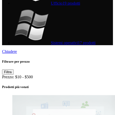
Ufficio
19 prodotti
Sistemi operativi
17 prodotti
Chiudere
Filtrare per prezzo
Prezzo
Prezzo
Filtra
Min
Max
Prezzo:
$10
-
$500
Prodotti più votati