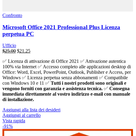
Confronto
Microsoft Office 2021 Professional Plus Licenza
perpetua PC
Ufficio
Il
Il
$
25.00
$
21.25
prezzo
prezzo
✅ Licenza di attivazione di Office 2021 ✅ Attivazione autentica
originale
attuale
100% via Internet ✅ Accesso completo alle applicazioni desktop di
era:
è:
Office: Word, Excel, PowerPoint, Outlook, Publisher e Access, per
$439.00.
$25.00.
Windows ✅ Licenza perpetua senza abbonamenti ✅ Compatibile
con Windows 10 e 11 ✅
Tutti i nostri prodotti sono originali e
vengono forniti con garanzia e assistenza tecnica.
✅
Consegna
immediata direttamente al vostro indirizzo e-mail con manuale
di installazione.
Aggiungi alla lista dei desideri
Aggiungi al carrello
Vista rapida
-91%