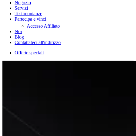
Negozio
Servizi
Testimonianze
Partecipa e vinci
Accesso Affiliato
Noi
Blog
Contattateci all'indirizzo
Offerte speciali