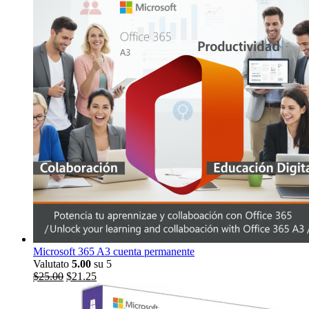
Microsoft 365 A3 cuenta permanente
Valutato
5.00
su 5
Il
Il
$
25.00
$
21.25
prezzo
prezzo
originale
attuale