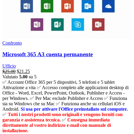
Confronto
Microsoft 365 A3 cuenta permanente
Ufficio
Il
Il
$
25.00
$
21.25
prezzo
prezzo
Valutato
5.00
su 5
originale
attuale
✅ Account Office 365 per 5 dispositivi, 5 telefoni e 5 tablet
era:
è:
Attivazione a vita ✅ Accesso completo alle applicazioni desktop di
$276.00.
$25.00.
Office - Word, Excel, PowerPoint, Outlook, Publisher e Access -
per Windows. ✅ Per Mac esclude Publisher e Access ✅ Funziona
sia su Windows che su Mac ✅ Funziona anche su cellulari iOS e
Android.
Si usa per attivare l'Office preinstallato sul computer.
✅
Tutti i nostri prodotti sono originali e vengono forniti con
garanzia e assistenza tecnica.
✅
Consegna immediata
direttamente al vostro indirizzo e-mail con manuale di
installazione.