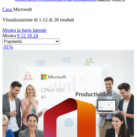
prezzo
prezzo
Casa
Microsoft
originale
attuale
era:
è:
Popolarità
Visualizzazione di 1-12 di 28 risultati
$249.00.
$22.00.
Mostra la barra laterale
Mostra
9
12
18
24
-91%