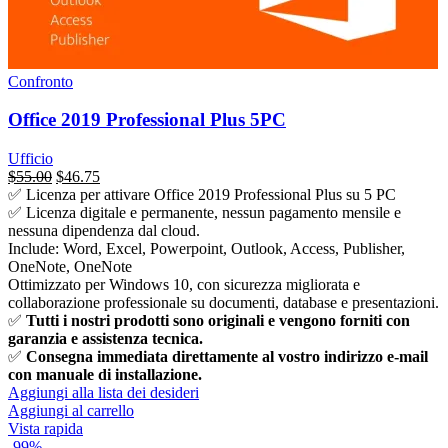
Confronto
Office 2019 Professional Plus 5PC
Ufficio
Il
Il
$
55.00
$
46.75
prezzo
prezzo
✅ Licenza per attivare Office 2019 Professional Plus su 5 PC
originale
attuale
✅
Licenza digitale e permanente, nessun pagamento mensile e
era:
è:
nessuna dipendenza dal cloud.
$745.00.
$55.00.
Include: Word, Excel, Powerpoint, Outlook, Access, Publisher,
OneNote, OneNote
Ottimizzato per Windows 10, con sicurezza migliorata e
collaborazione professionale su documenti, database e presentazioni.
✅
Tutti i nostri prodotti sono originali e vengono forniti con
garanzia e assistenza tecnica.
✅
Consegna immediata direttamente al vostro indirizzo e-mail
con manuale di installazione.
Aggiungi alla lista dei desideri
Aggiungi al carrello
Vista rapida
-99%