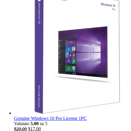
era:
è:
$276.00.
$25.00.
Genuine Windows 10 Pro License 1PC
Valutato
5.00
su 5
Il
Il
$
20.00
$
17.00