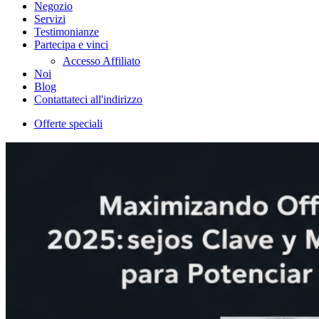
Negozio
Servizi
Testimonianze
Partecipa e vinci
Accesso Affiliato
Noi
Blog
Contattateci all'indirizzo
Offerte speciali