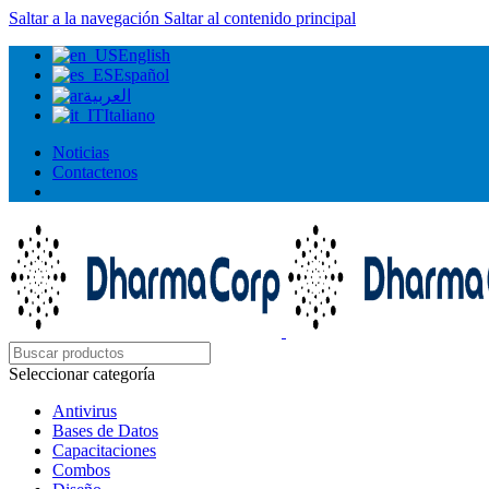
Saltar a la navegación
Saltar al contenido principal
English
Español
العربية
Italiano
Noticias
Contactenos
Seleccionar categoría
Antivirus
Bases de Datos
Capacitaciones
Combos