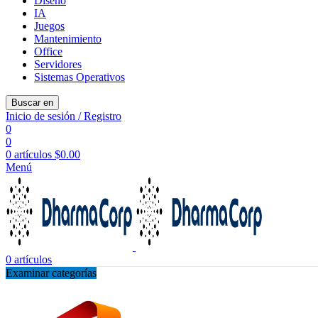
Diseño
IA
Juegos
Mantenimiento
Office
Servidores
Sistemas Operativos
Buscar en
Inicio de sesión / Registro
0
0
0
artículos
$
0.00
Menú
0
artículos
Examinar categorías