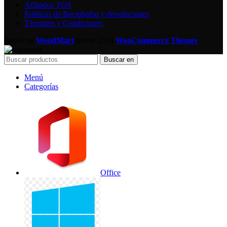
Afiliados TOS
Politicas de Reembolso y devoluciones
Términos y Condiciones
Based on
WoodMart
theme
2024
WooCommerce Themes
.
Buscar en
Menú
Categorías
Office