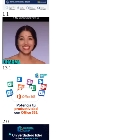
1
1
13
1
2
0