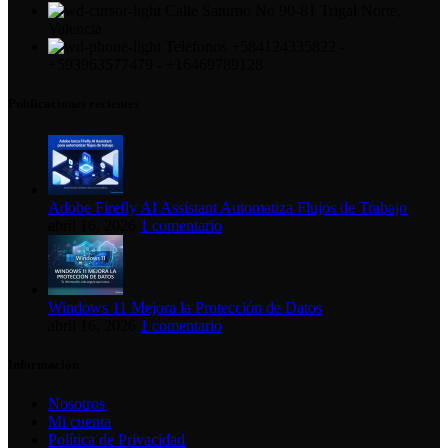
Calle Saturno No 90-81 Trigal Norte,
Valencia
Telefonos +584124335822 -
+593963577479 - +16469789128
Publicaciones recientes
Adobe Firefly AI Assistant Automatiza Flujos de Trabajo
abril 16, 2026
1 comentario
Windows 11 Mejora la Protección de Datos
abril 16, 2026
1 comentario
Información
Nosotros
Mi cuenta
Política de Privacidad