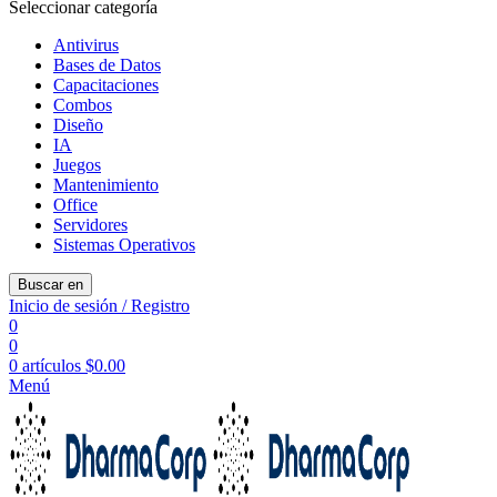
Seleccionar categoría
Antivirus
Bases de Datos
Capacitaciones
Combos
Diseño
IA
Juegos
Mantenimiento
Office
Servidores
Sistemas Operativos
Buscar en
Inicio de sesión / Registro
0
0
0
artículos
$
0.00
Menú