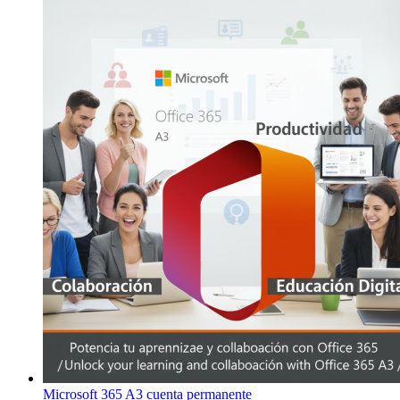
precio
precio
original
actual
era:
es:
$149.00.
$20.00.
Microsoft 365 A3 cuenta permanente