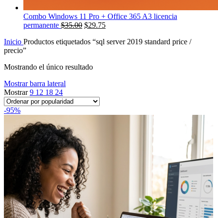
Combo Windows 11 Pro + Office 365 A3 licencia
El
El
permanente
$
35.00
$
29.75
precio
precio
Inicio
Productos etiquetados “sql server 2019 standard price /
original
actual
precio”
era:
es:
$350.00.
$35.00.
Mostrando el único resultado
Mostrar barra lateral
Mostrar
9
12
18
24
-95%