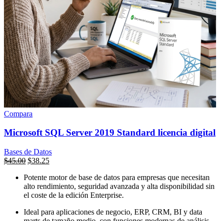
Compara
Microsoft SQL Server 2019 Standard licencia digital
Bases de Datos
El
El
$
45.00
$
38.25
precio
precio
Potente motor de base de datos para empresas que necesitan
original
actual
alto rendimiento, seguridad avanzada y alta disponibilidad sin
era:
es:
el coste de la edición Enterprise.
$899.00.
$45.00.
Ideal para aplicaciones de negocio, ERP, CRM, BI y data
marts de tamaño medio, con funciones modernas de análisis,