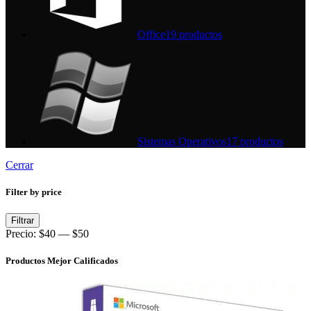
Office
19 productos
Sistemas Operativos
17 productos
Cerrar
Filter by price
Precio
Precio
Filtrar
mínimo
máximo
Precio:
$40
—
$50
Productos Mejor Calificados