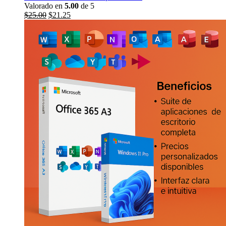
Valorado en
5.00
de 5
El
El
$
25.00
$
21.25
precio
precio
original
actual
era:
es:
$276.00.
$25.00.