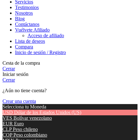
Servicios
Testimonios
Nosotros
Blog
Contáctanos
Vuélvete Afiliado
Acceso de afiliado
Lista de deseos
Compara
Inicio de sesión / Registro
Cesta de la compra
Cerrar
Iniciar sesión
Cerrar
¿Aún no tiene cuenta?
Crear una cuenta
Selecciona tu Moneda
USD
Dólar de los Estados Unidos (US)
VES
Bolívar venezolano
EUR
Euro
CLP
Peso chileno
COP
Peso colombiano