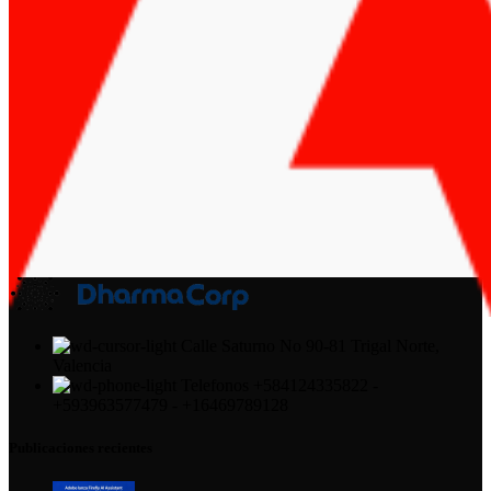
Calle Saturno No 90-81 Trigal Norte,
Valencia
Telefonos +584124335822 -
+593963577479 - +16469789128
Publicaciones recientes