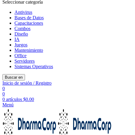
Seleccionar categoría
Antivirus
Bases de Datos
Capacitaciones
Combos
Diseño
IA
Juegos
Mantenimiento
Office
Servidores
Sistemas Operativos
Buscar en
Inicio de sesión / Registro
0
0
0
artículos
$
0.00
Menú