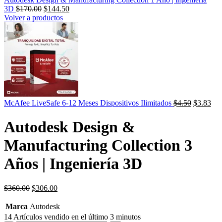
3D
$
170.00
$
144.50
Volver a productos
El
El
McAfee LiveSafe 6-12 Meses Dispositivos Ilimitados
$
4.50
$
3.83
precio
precio
original
actual
Autodesk Design &
era:
es:
$149.99.
$4.50.
Manufacturing Collection 3
Años | Ingeniería 3D
$
360.00
$
306.00
Marca
Autodesk
14
Artículos vendido en el último 3 minutos