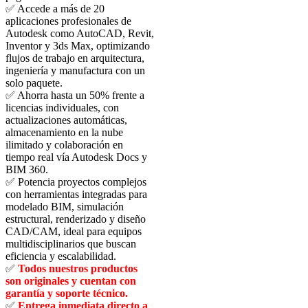
era:
es:
✅ Accede a más de 20
$3,675.00.
$175.00.
aplicaciones profesionales de
Autodesk como AutoCAD, Revit,
Inventor y 3ds Max, optimizando
flujos de trabajo en arquitectura,
ingeniería y manufactura con un
solo paquete.
✅ Ahorra hasta un 50% frente a
licencias individuales, con
actualizaciones automáticas,
almacenamiento en la nube
ilimitado y colaboración en
tiempo real vía Autodesk Docs y
BIM 360.
✅ Potencia proyectos complejos
con herramientas integradas para
modelado BIM, simulación
estructural, renderizado y diseño
CAD/CAM, ideal para equipos
multidisciplinarios que buscan
eficiencia y escalabilidad.
✅
Todos nuestros productos
son originales y cuentan con
garantía y soporte técnico.
✅
Entrega inmediata directo a