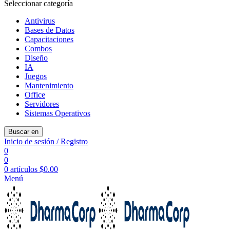
Seleccionar categoría
Antivirus
Bases de Datos
Capacitaciones
Combos
Diseño
IA
Juegos
Mantenimiento
Office
Servidores
Sistemas Operativos
Buscar en
Inicio de sesión / Registro
0
0
0
artículos
$
0.00
Menú