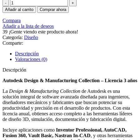
Autodesk
Design
Añadir al carrito
Comprar ahora
&
Manufacturing
Compara
Collection
Añadir a la lista de deseos
3
39
¡Gente viendo este producto ahora!
Años
Categoría:
Diseño
|
Comparte:
Ingeniería
3D
Descripción
cantidad
Valoraciones (0)
Descripción
Autodesk Design & Manufacturing Collection – Licencia 3 años
La
Design & Manufacturing Collection
de Autodesk es una
solución integral de software avanzada diseñada para ingenieros,
diseñadores mecánicos y fabricantes que buscan potenciar su
productividad y precisión en el desarrollo de productos. Con esta
licencia anual, obtienes acceso completo a las herramientas líderes
de diseño 3D, simulación, documentación y fabricación digital.
Incluye aplicaciones como
Inventor Professional, AutoCAD,
Fusion 360, Vault Basic, Nastran In-CAD
, y otras herramientas