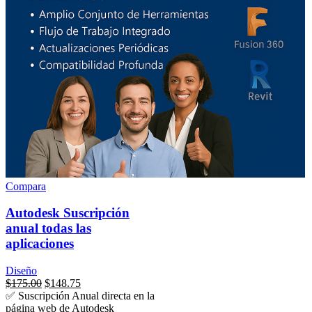
Compara
Autodesk Suscripción
anual todas las
aplicaciones
Diseño
El
El
$
175.00
$
148.75
precio
precio
✅ Suscripción Anual directa en la
original
actual
página web de Autodesk