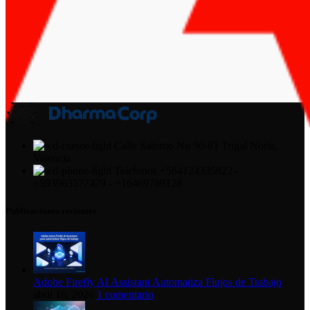
Calle Saturno No 90-81 Trigal Norte,
Valencia
Telefonos +584124335822 -
+593963577479 - +16469789128
Publicaciones recientes
Adobe Firefly AI Assistant Automatiza Flujos de Trabajo
abril 16, 2026
1 comentario