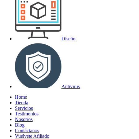
Diseño
Antivirus
Home
Tienda
Servicios
Testimonios
Nosotros
Blog
Contáctanos
Vuélvete Afiliado