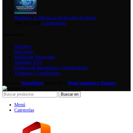
Windows 11 Mejora la Protección de Datos
abril 16, 2026
1 comentario
Información
Nosotros
Mi cuenta
Política de Privacidad
Afiliados TOS
Politicas de Reembolso y devoluciones
Términos y Condiciones
Based on
WoodMart
theme
2024
WooCommerce Themes
.
Buscar en
Menú
Categorías