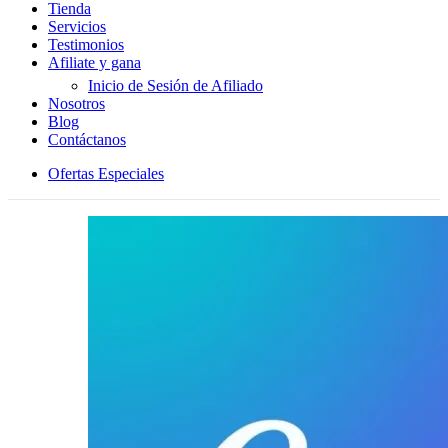
Tienda
Servicios
Testimonios
Afiliate y gana
Inicio de Sesión de Afiliado
Nosotros
Blog
Contáctanos
Ofertas Especiales