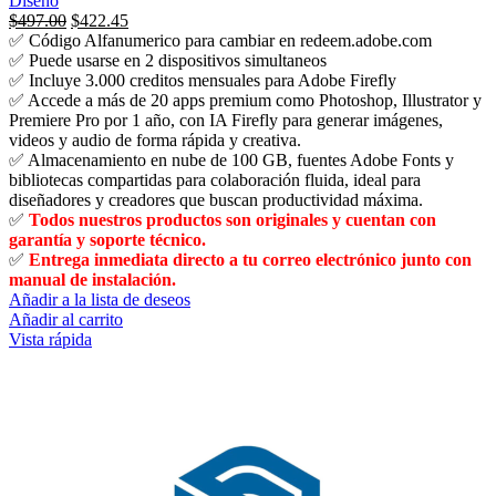
Diseño
El
El
$
497.00
$
422.45
precio
precio
✅ Código Alfanumerico para cambiar en redeem.adobe.com
original
actual
✅ Puede usarse en 2 dispositivos simultaneos
era:
es:
✅ Incluye 3.000 creditos mensuales para Adobe Firefly
$815.00.
$497.00.
✅ Accede a más de 20 apps premium como Photoshop, Illustrator y
Premiere Pro por 1 año, con IA Firefly para generar imágenes,
videos y audio de forma rápida y creativa.
✅ Almacenamiento en nube de 100 GB, fuentes Adobe Fonts y
bibliotecas compartidas para colaboración fluida, ideal para
diseñadores y creadores que buscan productividad máxima.
✅
Todos nuestros productos son originales y cuentan con
garantía y soporte técnico.
✅
Entrega inmediata directo a tu correo electrónico junto con
manual de instalación.
Añadir a la lista de deseos
Añadir al carrito
Vista rápida