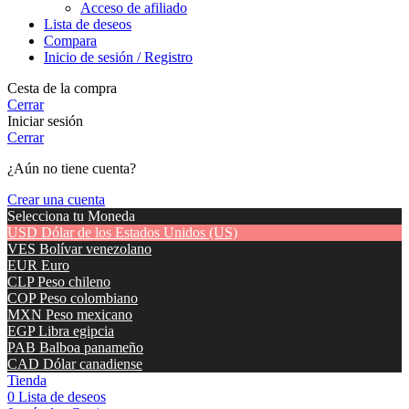
Acceso de afiliado
Lista de deseos
Compara
Inicio de sesión / Registro
Cesta de la compra
Cerrar
Iniciar sesión
Cerrar
¿Aún no tiene cuenta?
Crear una cuenta
Selecciona tu Moneda
USD
Dólar de los Estados Unidos (US)
VES
Bolívar venezolano
EUR
Euro
CLP
Peso chileno
COP
Peso colombiano
MXN
Peso mexicano
EGP
Libra egipcia
PAB
Balboa panameño
CAD
Dólar canadiense
Tienda
0
Lista de deseos