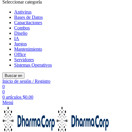
Seleccionar categoría
Antivirus
Bases de Datos
Capacitaciones
Combos
Diseño
IA
Juegos
Mantenimiento
Office
Servidores
Sistemas Operativos
Buscar en
Inicio de sesión / Registro
0
0
0
artículos
$
0.00
Menú