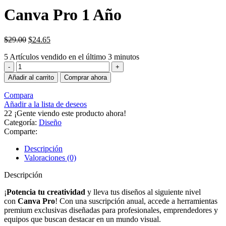
Canva Pro 1 Año
$
29.00
$
24.65
5
Artículos vendido en el último 3 minutos
Canva
Pro
Añadir al carrito
Comprar ahora
1
Año
Compara
cantidad
Añadir a la lista de deseos
22
¡Gente viendo este producto ahora!
Categoría:
Diseño
Comparte:
Descripción
Valoraciones (0)
Descripción
¡
Potencia tu creatividad
y lleva tus diseños al siguiente nivel
con
Canva Pro
! Con una suscripción anual, accede a herramientas
premium exclusivas diseñadas para profesionales, emprendedores y
equipos que buscan destacar en un mundo visual.