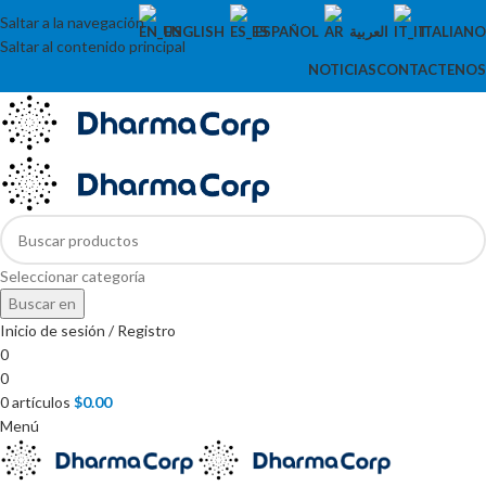
Saltar a la navegación
ENGLISH
ESPAÑOL
العربية
ITALIANO
Saltar al contenido principal
NOTICIAS
CONTACTENOS
Seleccionar categoría
Buscar en
Inicio de sesión / Registro
0
0
0
artículos
$
0.00
Menú