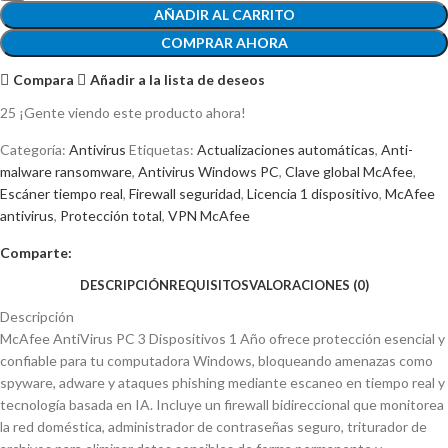
AÑADIR AL CARRITO
COMPRAR AHORA
Compara
Añadir a la lista de deseos
25
¡Gente viendo este producto ahora!
Categoría:
Antivirus
Etiquetas:
Actualizaciones automáticas
,
Anti-
malware ransomware
,
Antivirus Windows PC
,
Clave global McAfee
,
Escáner tiempo real
,
Firewall seguridad
,
Licencia 1 dispositivo
,
McAfee
antivirus
,
Protección total
,
VPN McAfee
Comparte:
DESCRIPCIÓN
REQUISITOS
VALORACIONES (0)
Descripción
McAfee AntiVirus PC 3 Dispositivos 1 Año ofrece protección esencial y
confiable para tu computadora Windows, bloqueando amenazas como
spyware, adware y ataques phishing mediante escaneo en tiempo real y
tecnología basada en IA. Incluye un firewall bidireccional que monitorea
la red doméstica, administrador de contraseñas seguro, triturador de