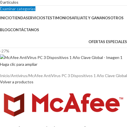
0
artículos
Examinar categorías
INICIO
TIENDA
SERVICIOS
TESTIMONIOS
AFILIATE Y GANA
NOSOTROS
BLOG
CONTÁCTANOS
OFERTAS ESPECIALES
-27%
Haga clic para ampliar
Inicio
Antivirus
McAfee AntiVirus PC 3 Dispositivos 1 Año Clave Global
Volver a productos