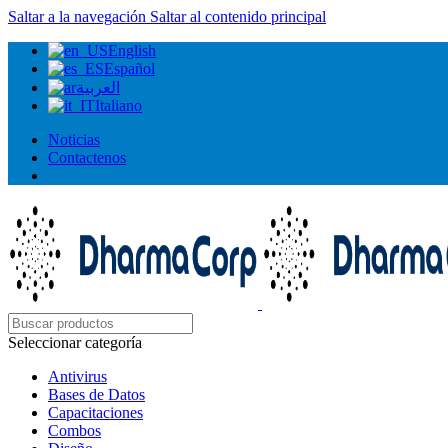
Saltar a la navegación
Saltar al contenido principal
English
Español
العربية
Italiano
Noticias
Contactenos
Seleccionar categoría
Antivirus
Bases de Datos
Capacitaciones
Combos