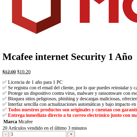
Mcafee internet Security 1 Año
El
El
$
12.00
$
10.20
precio
precio
✅ Licencia de 1 año para 1 PC
original
actual
✅ Se registra con el email del cliente, por lo que puedes reinstalar y 
era:
es:
✅ Protege un dispositivo contra virus, malware y ransomware con escan
$29.99.
$12.00.
✅ Bloquea sitios peligrosos, phishing y descargas maliciosas, ofrecie
✅ Interfaz sencilla con actualizaciones automáticas y bajo impacto en 
✅
Todos nuestros productos son originales y cuentan con garantía
✅
Entrega inmediata directo a tu correo electrónico junto con ma
Marca
Mcafee
20
Artículos vendido en el último 3 minutos
Mcafee