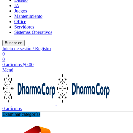
Diseño
IA
Juegos
Mantenimiento
Office
Servidores
Sistemas Operativos
Buscar en
Inicio de sesión / Registro
0
0
0
artículos
$
0.00
Menú
0
artículos
Examinar categorías