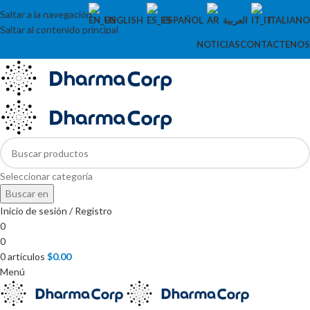
Saltar a la navegación
ENGLISH
ESPAÑOL
العربية
ITALIANO
Saltar al contenido principal
NOTICIAS
CONTACTENOS
Seleccionar categoría
Buscar en
Inicio de sesión / Registro
0
0
0
artículos
$
0.00
Menú