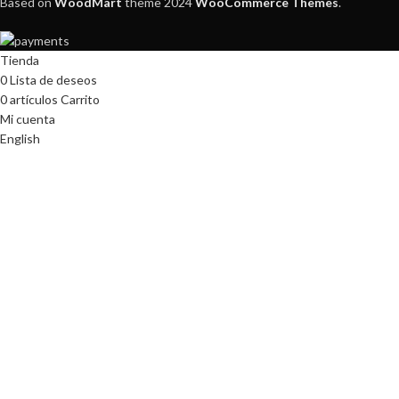
Based on
WoodMart
theme
2024
WooCommerce Themes
.
Tienda
0
Lista de deseos
0
artículos
Carrito
Mi cuenta
English