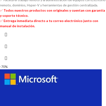
remoto, dominios, Hyper‑V y herramientas de gestión centralizada.
✅
Todos nuestros productos son originales y cuentan con garantía
y soporte técnico.
✅
Entrega inmediata directo a tu correo electrónico junto con
manual de instalación.
-70%