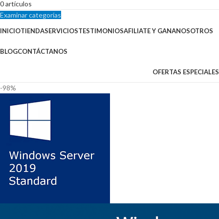
0
artículos
Examinar categorías
INICIO
TIENDA
SERVICIOS
TESTIMONIOS
AFILIATE Y GANA
NOSOTROS
BLOG
CONTÁCTANOS
OFERTAS ESPECIALES
-98%