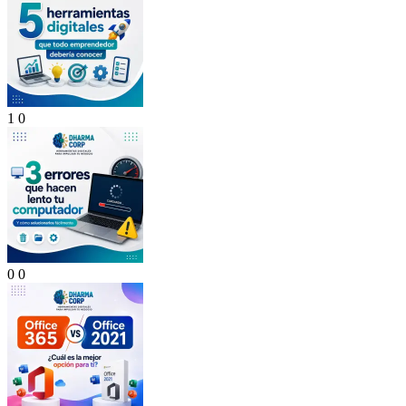
1
0
0
0