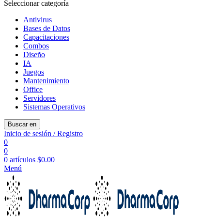
Seleccionar categoría
Antivirus
Bases de Datos
Capacitaciones
Combos
Diseño
IA
Juegos
Mantenimiento
Office
Servidores
Sistemas Operativos
Buscar en
Inicio de sesión / Registro
0
0
0
artículos
$
0.00
Menú