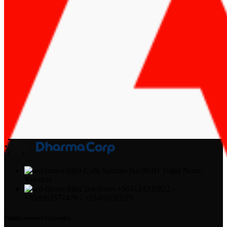
Calle Saturno No 90-81 Trigal Norte,
Valencia
Telefonos +584124335822 -
+593963577479 - +16469789128
Publicaciones recientes