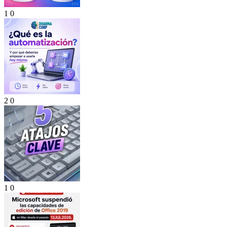
1
0
2
0
1
0