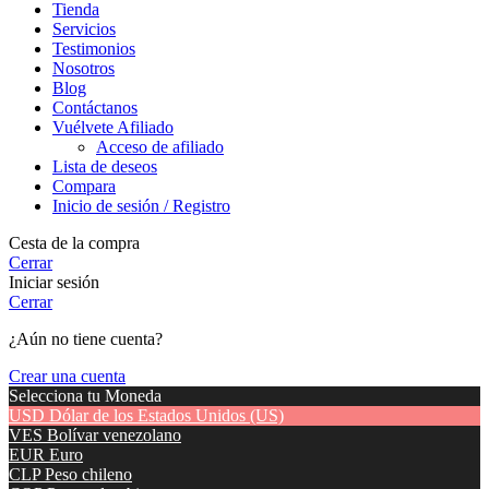
Tienda
Servicios
Testimonios
Nosotros
Blog
Contáctanos
Vuélvete Afiliado
Acceso de afiliado
Lista de deseos
Compara
Inicio de sesión / Registro
Cesta de la compra
Cerrar
Iniciar sesión
Cerrar
¿Aún no tiene cuenta?
Crear una cuenta
Selecciona tu Moneda
USD
Dólar de los Estados Unidos (US)
VES
Bolívar venezolano
EUR
Euro
CLP
Peso chileno