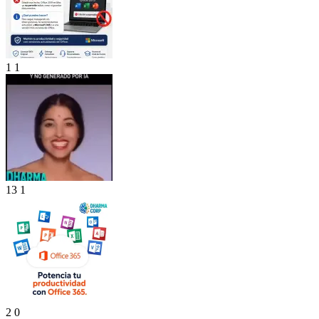
1
1
13
1
2
0