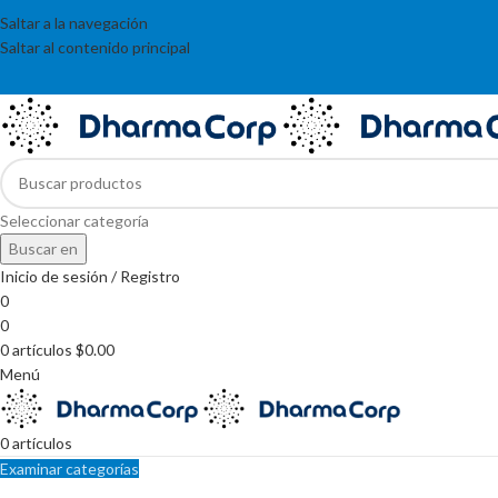
Saltar a la navegación
Saltar al contenido principal
Seleccionar categoría
Buscar en
Inicio de sesión / Registro
0
0
0
artículos
$
0.00
Menú
0
artículos
Examinar categorías