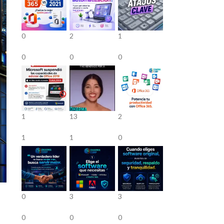
0
2
1
0
0
0
1
13
2
1
1
0
0
3
3
0
0
0