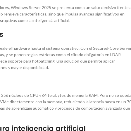
dores, Windows Server 2025 se presenta como un salto decisivo frente 
renueva características, sino que impulsa avances significativos en
uptivas como la inteligencia artificial.
s
sde el hardware hasta el sistema operativo. Con el Secured-Core Server
as, y se ponen reglas estrictas como el cifrado obligatorio en LDAP.
ece soporte para hotpatching, una solución que permite aplicar
iones y mayor disponibilidad.
ta 256 núcleos de CPU y 64 terabytes de memoria RAM. Pero no se qued
NVMe directamente con la memoria, reduciendo la latencia hasta en un 7
areas de aprendizaje automático y procesos de computación avanzada que
a inteligencia artificial