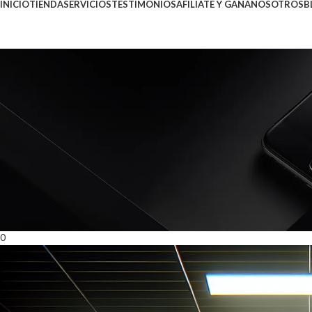
INICIO
TIENDA
SERVICIOS
TESTIMONIOS
AFILIATE Y GANA
NOSOTROS
B
Blog
Inicio
Inteligencia Artificial
Inteligencia Artificial
,
Microsoft Office
,
Windows
Windows Server 2025: Innovaci
Seguro
Publicado por
Joffre Acevedo
octubre 6, 2025
En octubre 6, 2025
0