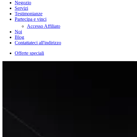
Negozio
Servizi
Testimonianze
Partecipa e vinci
Accesso Affiliato
Noi
Blog
Contattateci all'indirizzo
Offerte speciali