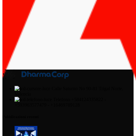
Calle Saturno No 90-81 Trigal Norte,
Valencia
Telefono +584124335822 -
+593963577479 - +16469789128
Pubblicazioni recenti