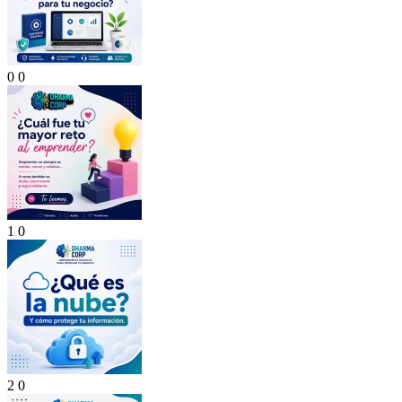
0
0
1
0
2
0