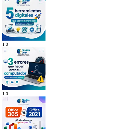
1
0
1
0