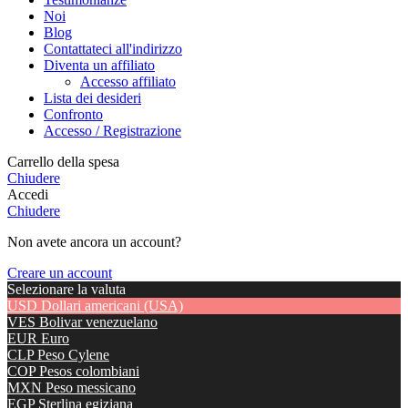
Noi
Blog
Contattateci all'indirizzo
Diventa un affiliato
Accesso affiliato
Lista dei desideri
Confronto
Accesso / Registrazione
Carrello della spesa
Chiudere
Accedi
Chiudere
Non avete ancora un account?
Creare un account
Selezionare la valuta
USD
Dollari americani (USA)
VES
Bolivar venezuelano
EUR
Euro
CLP
Peso Cylene
COP
Pesos colombiani
MXN
Peso messicano
EGP
Sterlina egiziana