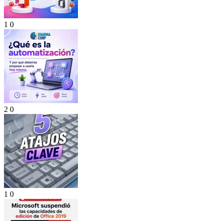
1
0
2
0
1
0