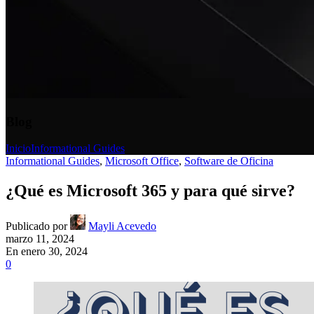
Blog
Inicio
Informational Guides
Informational Guides
,
Microsoft Office
,
Software de Oficina
¿Qué es Microsoft 365 y para qué sirve?
Publicado por
Mayli Acevedo
marzo 11, 2024
En enero 30, 2024
0