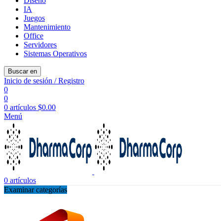
Diseño
IA
Juegos
Mantenimiento
Office
Servidores
Sistemas Operativos
Buscar en
Inicio de sesión / Registro
0
0
0
artículos
$
0.00
Menú
0
artículos
Examinar categorías