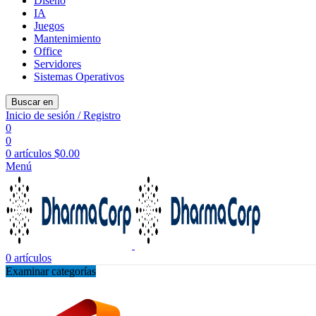
Diseño
IA
Juegos
Mantenimiento
Office
Servidores
Sistemas Operativos
Buscar en
Inicio de sesión / Registro
0
0
0
artículos
$
0.00
Menú
0
artículos
Examinar categorías