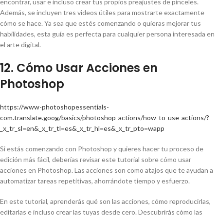
encontrar, usar e incluso crear tus propios preajustes de pinceles.
Además, se incluyen tres videos útiles para mostrarte exactamente
cómo se hace. Ya sea que estés comenzando o quieras mejorar tus
habilidades, esta guía es perfecta para cualquier persona interesada en
el arte digital.
12. Cómo Usar Acciones en
Photoshop
https://www-photoshopessentials-
com.translate.goog/basics/photoshop-actions/how-to-use-actions/?
_x_tr_sl=en&_x_tr_tl=es&_x_tr_hl=es&_x_tr_pto=wapp
Si estás comenzando con Photoshop y quieres hacer tu proceso de
edición más fácil, deberías revisar este tutorial sobre cómo usar
acciones en Photoshop. Las acciones son como atajos que te ayudan a
automatizar tareas repetitivas, ahorrándote tiempo y esfuerzo.
En este tutorial, aprenderás qué son las acciones, cómo reproducirlas,
editarlas e incluso crear las tuyas desde cero. Descubrirás cómo las