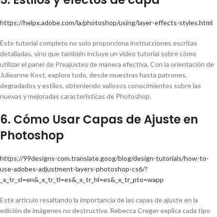
https://helpx.adobe.com/la/photoshop/using/layer-effects-styles.html
Este tutorial completo no solo proporciona instrucciones escritas
detalladas, sino que también incluye un video tutorial sobre cómo
utilizar el panel de Preajustes de manera efectiva. Con la orientación de
Julieanne Kost, explora todo, desde muestras hasta patrones,
degradados y estilos, obteniendo valiosos conocimientos sobre las
nuevas y mejoradas características de Photoshop.
6. Cómo Usar Capas de Ajuste en
Photoshop
https://99designs-com.translate.goog/blog/design-tutorials/how-to-
use-adobes-adjustment-layers-photoshop-cs6/?
_x_tr_sl=en&_x_tr_tl=es&_x_tr_hl=es&_x_tr_pto=wapp
Este artículo resaltando la importancia de las capas de ajuste en la
edición de imágenes no destructiva. Rebecca Creger explica cada tipo