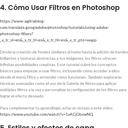
4. Cómo Usar Filtros en Photoshop
https://www-agitraining-
com.translate.goog/adobe/photoshop/tutorials/using-adobe-
photoshop-filters?
_x_tr_sl=en&_x_tr_tl=es&_x_tr_hl=es&_x_tr_pto=wapp
Desde la creación de fondos similares al humo hasta la adición de bordes
brillantes y texturas abstractas a tus imágenes, los filtros ofrecen
infinitas posibilidades creativas. Este tutorial cubre los conceptos
básicos para empezar a usar filtros, incluyendo cómo acceder a ellos
desde el menú Filtro y entender cómo funcionan. También explorarás
técnicas avanzadas como el uso de la Galería de filtros para aplicar
múltiples filtros a la vez y personalizar la configuración de los filtros para
lograr el efecto deseado.
Para complementar tu aprendizaje, echa un vistazo a este video:
https://www.youtube.com/watch?v=1vACjGbvwNQ
5. Estilos y efectos de capa