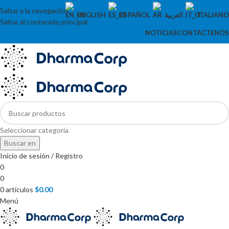
Saltar a la navegación
ENGLISH
ESPAÑOL
العربية
ITALIANO
Saltar al contenido principal
NOTICIAS
CONTACTENOS
Seleccionar categoría
Buscar en
Inicio de sesión / Registro
0
0
0
artículos
$
0.00
Menú