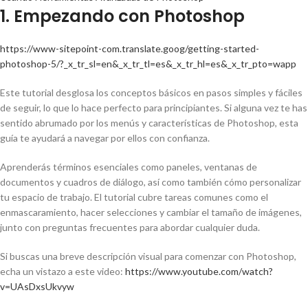
1. Empezando con Photoshop
https://www-sitepoint-com.translate.goog/getting-started-
photoshop-5/?_x_tr_sl=en&_x_tr_tl=es&_x_tr_hl=es&_x_tr_pto=wapp
Este tutorial desglosa los conceptos básicos en pasos simples y fáciles
de seguir, lo que lo hace perfecto para principiantes. Si alguna vez te has
sentido abrumado por los menús y características de Photoshop, esta
guía te ayudará a navegar por ellos con confianza.
Aprenderás términos esenciales como paneles, ventanas de
documentos y cuadros de diálogo, así como también cómo personalizar
tu espacio de trabajo. El tutorial cubre tareas comunes como el
enmascaramiento, hacer selecciones y cambiar el tamaño de imágenes,
junto con preguntas frecuentes para abordar cualquier duda.
Si buscas una breve descripción visual para comenzar con Photoshop,
echa un vistazo a este video:
https://www.youtube.com/watch?
v=UAsDxsUkvyw