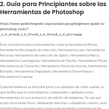
2. Guía para Principiantes sobre las
Herramientas de Photoshop
https://www-geeksforgeeks-org.translate.goog/beginners-guide-to-
photoshop-tools/?
_x_tr_sl=en&_x_tr_tl=es&_x_tr_hl=es&_x_tr_pto=wapp
Este tutorial introduce herramientas como la herramienta Mover,
herramienta Rectángulo de selección, Herramienta Lazo, Herramienta
Recortar, Herramienta de selección de objeto, Herramienta Marco,
Herramienta Cuentagotas, Herramienta de Parche, Herramienta Pincel,
Herramienta de Clonación, Herramienta Pincel de historia, Herramienta
Borrador, Herramienta Degradado, Herramienta Desenfoque y
Herramienta Esquivar.
Cada herramienta se describe junto con ejemplos de cómo usarlas, lo
que facilita que los principiantes comprendan y apliquen estas
herramientas en sus proyectos de edición de imágenes. Ya sea que
estés recortando fotos, eliminando manchas o añadiendo colores, este
tutorial ofrece una guía paso a paso para ayudarte a navegar por las