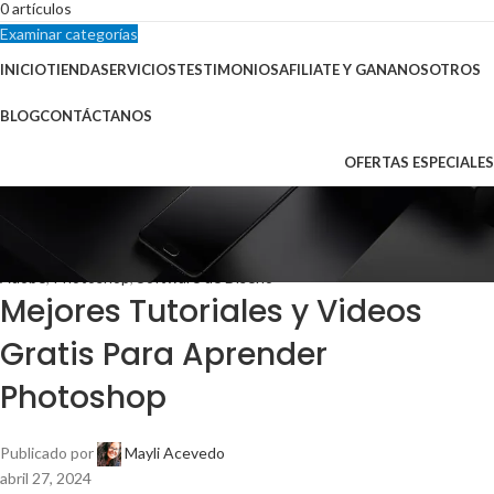
0
artículos
Examinar categorías
INICIO
TIENDA
SERVICIOS
TESTIMONIOS
AFILIATE Y GANA
NOSOTROS
BLOG
CONTÁCTANOS
OFERTAS ESPECIALES
Blog
Inicio
Software de Diseño
Adobe
Adobe
,
Photoshop
,
Software de Diseño
Mejores Tutoriales y Videos
Gratis Para Aprender
Photoshop
Publicado por
Mayli Acevedo
abril 27, 2024