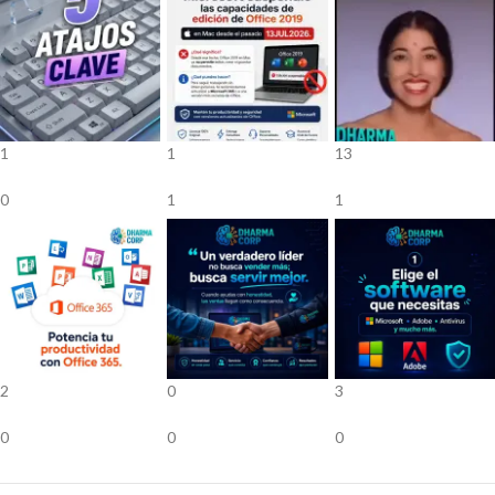
1
1
13
0
1
1
2
0
3
0
0
0